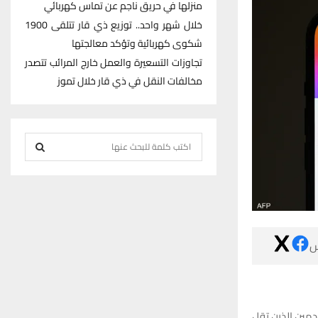
منزلها في حريق ناجم عن تماس كهربائي
خلال شهر واحد.. توزيع ذي قار تتلقى 1900
شكوى كهربائية وتؤكد معالجتها
تجاوزات التسعيرة والعمل خارج المرائب تتصدر
مخالفات النقل في ذي قار خلال تموز
S
e
S
a
r
E
c
h
A

f
R
o
r
C
:
بدأ تطبيق “إنس
H