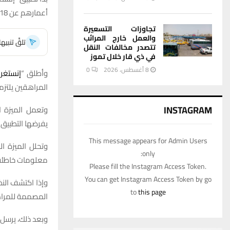
أعمارهم عن 18 سنة، وقدموا بيانات غير صحيحة عن سنهم.
تجاوزات التسعيرة
والعمل خارج المرائب
تلقَّ تنبي
تتصدر مخالفات النقل
في ذي قار خلال تموز
8 أغسطس، 2026
0
وأطلق “
إنستغرا
المراهقين يلتزمو
INSTAGRAM
وتعمل الميزة ا
يفرضها التطبيق 
This message appears for Admin Users
وتحلل الميزة ا
only:
معلومات خاطئة
Please fill the Instagram Access Token.
You can get Instagram Access Token by go
وإذا اكتشف الن
to
this page
المصممة للمراهقين “ount
وبعد ذلك، يرسل 