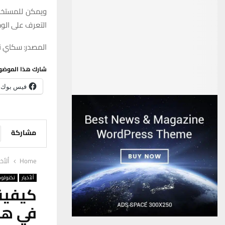
ويمكن للمستخدم
التعرف على الوج
المصدر: سكاي ني
شارك هذا الموضو
فيس بوك
مشاركة
Home
ألأخب
ألأخبار
تكنولوج
كيفية
في هوا