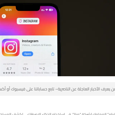
 كن أول من يعرف الأخبار العاجلة عن الناصرية– تابع حساباتنا على ف
تغرام” المملوك لشركة “ميتا”، في استخدام الذكاء الاصطناعي لكشف المست