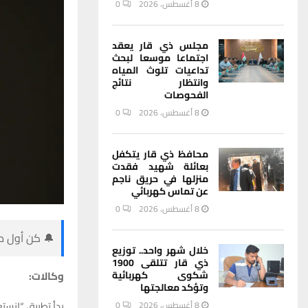
8 أغسطس، 2026
0
مجلس ذي قار يعقد
اجتماعا موسعا لبحث
تداعيات تلوث المياه
وانتظار نتائج
الفحوصات
8 أغسطس، 2026
0
محافظ ذي قار يتكفل
بعائلة شهيد فقدت
منزلها في حريق ناجم
عن تماس كهربائي
8 أغسطس، 2026
0
🔔 كن أول من
خلال شهر واحد.. توزيع
ذي قار تتلقى 1900
وكالات:
شكوى كهربائية
وتؤكد معالجتها
بدأ تطبيق “إنست
8 أغسطس، 2026
0