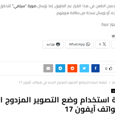
ين الطعن في هذا القرار عبر التطبيق، إما بإرسال
صورة “سيلفي”
للتحقق م
ه، أو بإرسال نسخة من بطاقة هويتهم.
وز عربية
ع:
X
WhatsApp
طباعة
0
ار
كيفية استخدام وضع التصوير المزدوج الجديد في هواتف آيفون 17
يا
 استخدام وضع التصوير المزدوج ال
تف آيفون 17