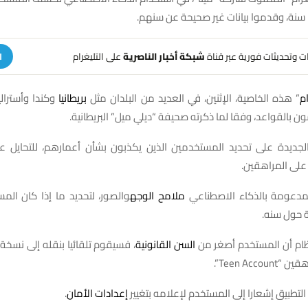
هات وتحديثات فورية عبر قناة
شبكة أخبار الناصرية
على التليغرام
ا
م
” هذه الخاصية، الإثنين، في العديد من البلدان مثل
بريطانيا
وكندا وأسترالي
ن بالقواعد، وفقا لما ذكرته صحيفة “ديلي ميل” البريطانية.
لجديدة على تحديد المستخدمين الذين يكذبون بشأن أعمارهم، للتحايل عل
على المراهقين.
لمدعومة بالذكاء الاصطناعي
ملامح الوجه
والصور، لتحديد ما إذا كان الم
 حول سنه.
ظام أن المستخدم أصغر من
السن القانونية
، فسيقوم تلقائيا بنقله إلى نسخة 
Teen Acc”.
التطبيق إشعارا إلى المستخدم لإعلامه بتغيير
إعدادات الأمان
.