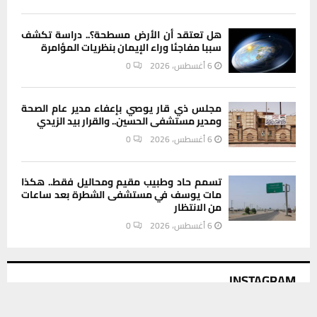
هل تعتقد أن الأرض مسطحة؟.. دراسة تكشف
سببا مفاجئا وراء الإيمان بنظريات المؤامرة
6 أغسطس، 2026
0
مجلس ذي قار يوصي بإعفاء مدير عام الصحة
ومدير مستشفى الحسين.. والقرار بيد الزيدي
6 أغسطس، 2026
0
تسمم حاد وطبيب مقيم ومحاليل فقط.. هكذا
مات يوسف في مستشفى الشطرة بعد ساعات
من الانتظار
6 أغسطس، 2026
0
INSTAGRAM
يستخدم هذا الموقع ملفات تعريف الارتباط لتحسين تجربتك. سنفترض أنك
موافق على هذا، ولكن يمكنك إلغاء الاشتراك إذا كنت ترغب في ذلك.