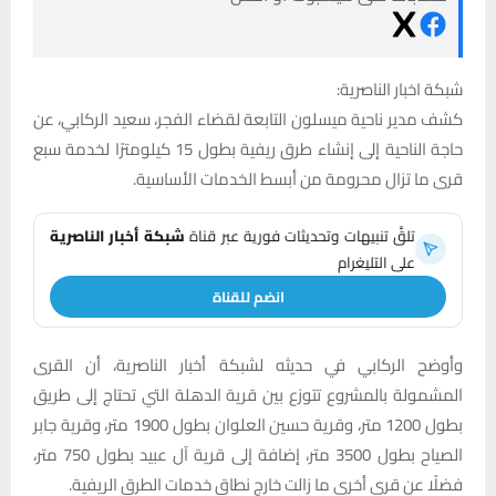
شبكة اخبار الناصرية:
كشف مدير ناحية ميسلون التابعة لقضاء الفجر، سعيد الركابي، عن
حاجة الناحية إلى إنشاء طرق ريفية بطول 15 كيلومترًا لخدمة سبع
قرى ما تزال محرومة من أبسط الخدمات الأساسية.
تلقَّ تنبيهات وتحديثات فورية عبر قناة
شبكة أخبار الناصرية
على التليغرام
انضم للقناة
وأوضح الركابي في حديثه لشبكة أخبار الناصرية، أن القرى
المشمولة بالمشروع تتوزع بين قرية الدهلة التي تحتاج إلى طريق
بطول 1200 متر، وقرية حسين العلوان بطول 1900 متر، وقرية جابر
الصياح بطول 3500 متر، إضافة إلى قرية آل عبيد بطول 750 متر،
فضلًا عن قرى أخرى ما زالت خارج نطاق خدمات الطرق الريفية.