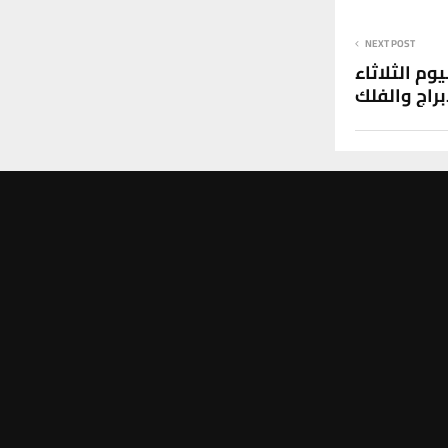
NEXT POST
م الثلاثاء
براج والفلك