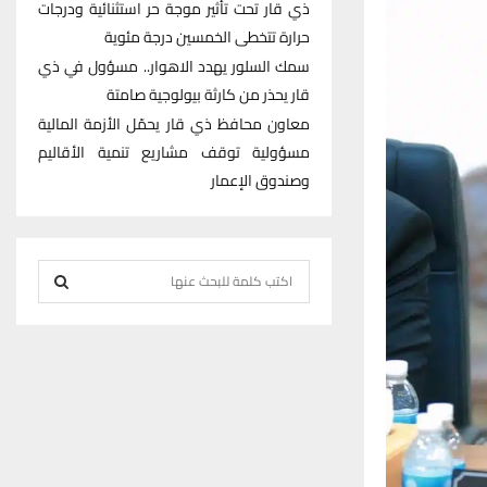
ذي قار تحت تأثير موجة حر استثنائية ودرجات
حرارة تتخطى الخمسين درجة مئوية
سمك السلور يهدد الاهوار.. مسؤول في ذي
قار يحذر من كارثة بيولوجية صامتة
معاون محافظ ذي قار يحمّل الأزمة المالية
مسؤولية توقف مشاريع تنمية الأقاليم
وصندوق الإعمار
S
e
S
a
r
E
c
h
A
f
R
o