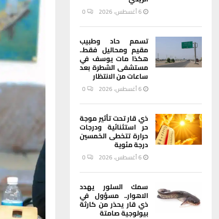
6 أغسطس، 2026
0
تسمم حاد وطبيب
مقيم ومحاليل فقط..
هكذا مات يوسف في
مستشفى الشطرة بعد
ساعات من الانتظار
6 أغسطس، 2026
0
ذي قار تحت تأثير موجة
حر استثنائية ودرجات
حرارة تتخطى الخمسين
درجة مئوية
6 أغسطس، 2026
0
سمك السلور يهدد
الاهوار.. مسؤول في
ذي قار يحذر من كارثة
بيولوجية صامتة