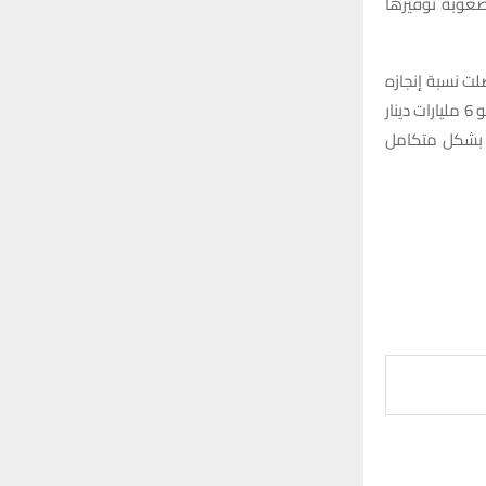
صعوبة توفيرها
ت نسبة إنجازه
إلى أكثر من 75%، لكنه يواجه بعض العوائق الإدارية. وأضاف أن الحكومة المحلية خصصت نحو 6 مليارات دينار
حه بشكل متكامل