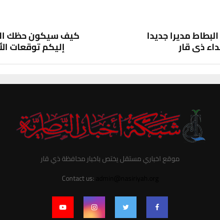
لبطاط مديرا جديدا
كيف سيكون حظك اليو
اء ذي قار
إليكم توقعات الأ
موقع اخباري مستقل يختص باخبار محافظة ذي قار
Contact us:
admin@nasiriyah.org