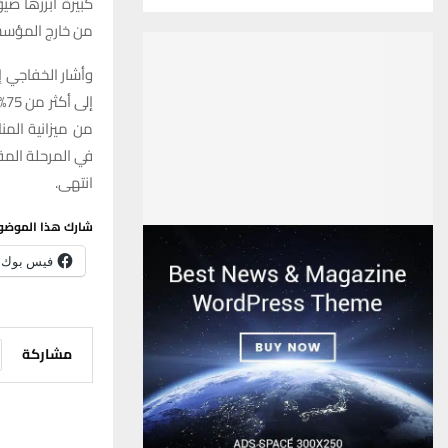
كبيرة أبرزها ض
من خارج المؤسس
وأشار الخفاجي 
من ميزانية المن
في المرحلة المق
انتهى.
شارك هذا الموضو
فيس بوك
مشاركة