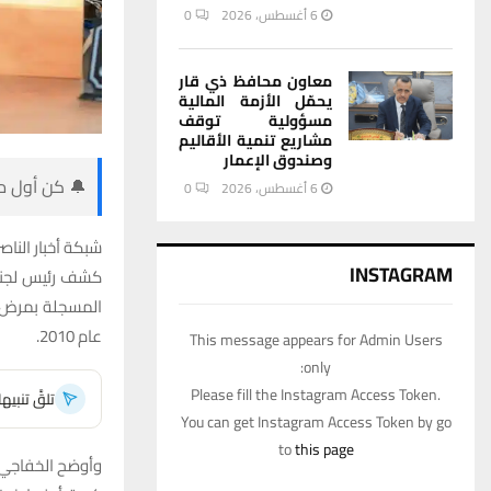
6 أغسطس، 2026
0
معاون محافظ ذي قار
يحمّل الأزمة المالية
مسؤولية توقف
مشاريع تنمية الأقاليم
وصندوق الإعمار
🔔 كن أول من
6 أغسطس، 2026
0
شبكة أخبار الناصر
INSTAGRAM
كشف رئيس لجنة 
عام 2010.
This message appears for Admin Users
only:
Please fill the Instagram Access Token.
تلقَّ تنبي
You can get Instagram Access Token by go
to
this page
وأوضح الخفاجي، 