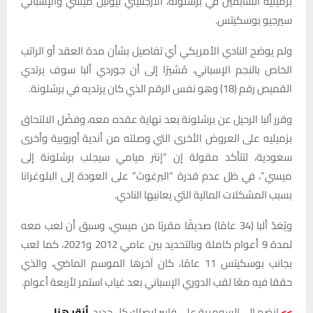
بزميليه السابقين في برشلونة، الأرجنتيني ليونيل ميسي والإسباني
سيرجيو بوسكيتس.
ولم يوضح النادي الأمريكي أي تفاصيل بشأن مدة العقد أو الراتب
الخاص بالنجم الإسباني، مُشيرًا إلى أن جوردي ألبا سوف يرتدي
القميص رقم (18) وهو نفس الرقم الذي كان يرتديه في برشلونة.
وقرر ألبا الرحيل عن برشلونة بعد نهاية عقده معه، وفضّل الالتحاق
بزميليه على العروض الأخرى التي وصلته من أندية أوروبية وأخرى
سعودية، لتتأكد مقولة إن “إنتر ميامي سيجلب برشلونة إلى
ميسي”، في ظل عدم قدرة “البرغوث” على العودة إلى البلوغرانا
بسبب المشكلات المالية التي يعانيها النادي.
ويُعَدّ ألبا (34 عامًا) صديقًا مقربًا من ميسي، وسبق أن لعب معه
لمدة 9 أعوام كاملة وبالتحديد بين عامي 2012 و2021، كما لعب
بجانب بوسكيتس 11 عامًا، كان آخرها الموسم الماضي، والذي
حققا فيه معًا لقب الدوري الإسباني بعد غياب استمر لأربعة أعوام.
>>
انضم الى السومرية على فايبر ليصلك كل جديد،
أنقر هنا