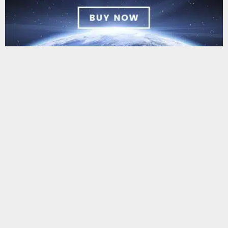
يستخدم هذا الموقع ملفات تعريف الارتباط لتحسين تجربتك. سنفترض أنك
موافق على هذا، ولكن يمكنك إلغاء الاشتراك إذا كنت ترغب في ذلك.
موافق
قراءة المزيد
البحث
البحث
أحدث المقالات
محافظ ذي قار يتعهد بخفض مناسيب مياه المصب العام في العكيكة