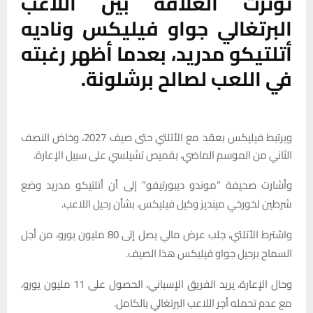
توترت العلاقة بين اللاعب
البرتغالي جواو فيليكس وناديه
أتلتيكو مدريد، بعدما أظهر رغبته
في اللعب لصالح برشلونة.
ويرتبط فيليكس بعقد مع الأتلتي حتى صيف 2027، وخاض النصف
الثاني من الموسم الماضي، بقميص تشيلسي على سبيل الإعارة.
وأشارت صحيفة “موندو ديبورتيفو” إلى أن أتلتيكو مدريد وضع
شرطين لخورخي مينديز وكيل فيليكس، بشأن رحيل اللاعب.
واشترط الأتلتي، جلب عرض مالي يصل إلى 80 مليون يورو، من أجل
السماح برحيل جواو فيليكس هذا الصيف.
وحال الإعارة، يريد الفريق الإسباني، الحصول على 11 مليون يورو،
مع عدم تحمله أجر اللاعب البرتغالي بالكامل.