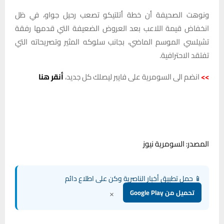
ونوهت الصحيفة أن خطة أتلتيكو تصعب رحيل جواو، في ظل
انخفاض قيمة اللاعب بعد العروض الضعيفة التي قدمها رفقة
تشيلسي الموسم الماضي، بجانب سلوكه المثير وتصريحاته التي
تفتقد الاحترافية.
>>
انضم الى السومرية على فايبر ليصلك كل جديد،
أنقر هنا
المصدر: السومرية نيوز
📱 حمل تطبيق أخبار الناصرية وكن على اطلاع دائم
×
تحميل من Google Play