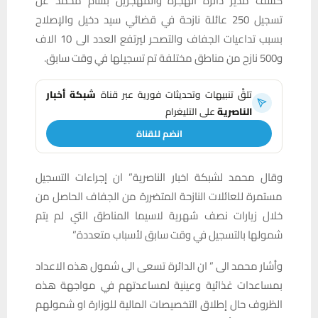
كشف مدير دائرة الهجرة والمهجرين بسام محمد عن
تسجيل 250 عائلة نازحة في قضائي سيد دخيل والإصلاح
بسبب تداعيات الجفاف والتصحر ليرتفع العدد الى 10 الاف
و500 نازح من مناطق مختلفة تم تسجيلها في وقت سابق.
تلقَّ تنبيهات وتحديثات فورية عبر قناة
شبكة أخبار
الناصرية
على التليغرام
انضم للقناة
وقال محمد لشبكة اخبار الناصرية” ان إجراءات التسجيل
مستمرة للعائلات النازحة المتضررة من الجفاف الحاصل من
خلال زيارات نصف شهرية لاسيما المناطق التي لم يتم
شمولها بالتسجيل في وقت سابق لأسباب متعددة”
وأشار محمد الى ” ان الدائرة تسعى الى شمول هذه الاعداد
بمساعدات غذائية وعينية لمساعدتهم في مواجهة هذه
الظروف حال إطلاق التخصيصات المالية للوزارة او شمولهم