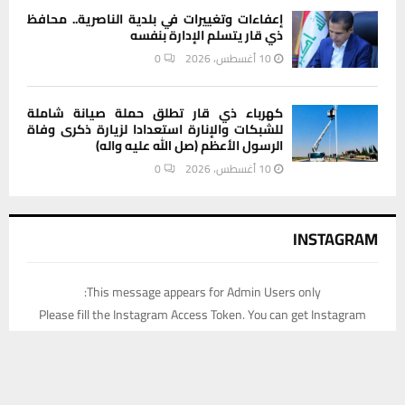
إعفاءات وتغييرات في بلدية الناصرية.. محافظ
ذي قار يتسلم الإدارة بنفسه
10 أغسطس، 2026
0
كهرباء ذي قار تطلق حملة صيانة شاملة
للشبكات والإنارة استعدادا لزيارة ذكرى وفاة
الرسول الأعظم (صل الله عليه واله)
10 أغسطس، 2026
0
INSTAGRAM
This message appears for Admin Users only:
Please fill the Instagram Access Token. You can get Instagram
Access Token by go to
this page
يستخدم هذا الموقع ملفات تعريف الارتباط لتحسين تجربتك. سنفترض أنك
موافق على هذا، ولكن يمكنك إلغاء الاشتراك إذا كنت ترغب في ذلك.
موافق
قراءة المزيد