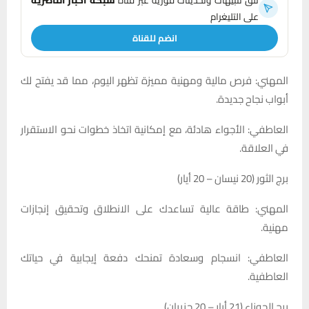
تلقَّ تنبيهات وتحديثات فورية عبر قناة
شبكة أخبار الناصرية
على التليغرام
انضم للقناة
المهني: فرص مالية ومهنية مميزة تظهر اليوم، مما قد يفتح لك
أبواب نجاح جديدة.
العاطفي: الأجواء هادئة، مع إمكانية اتخاذ خطوات نحو الاستقرار
في العلاقة.
برج الثور (20 نيسان – 20 أيار)
المهني: طاقة عالية تساعدك على الانطلاق وتحقيق إنجازات
مهنية.
العاطفي: انسجام وسعادة تمنحك دفعة إيجابية في حياتك
العاطفية.
برج الجوزاء (21 أيار – 20 حزيران)