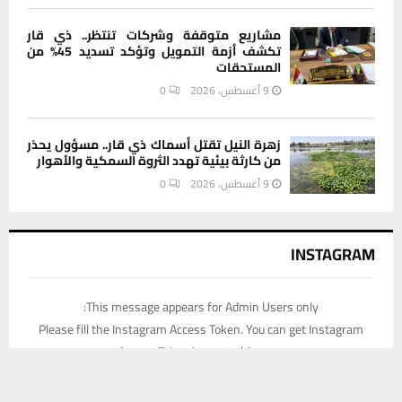
مشاريع متوقفة وشركات تنتظر.. ذي قار
تكشف أزمة التمويل وتؤكد تسديد 45% من
المستحقات
9 أغسطس، 2026
0
زهرة النيل تقتل أسماك ذي قار.. مسؤول يحذر
من كارثة بيئية تهدد الثروة السمكية والأهوار
9 أغسطس، 2026
0
INSTAGRAM
This message appears for Admin Users only:
Please fill the Instagram Access Token. You can get Instagram
Access Token by go to
this page
يستخدم هذا الموقع ملفات تعريف الارتباط لتحسين تجربتك. سنفترض أنك
موافق على هذا، ولكن يمكنك إلغاء الاشتراك إذا كنت ترغب في ذلك.