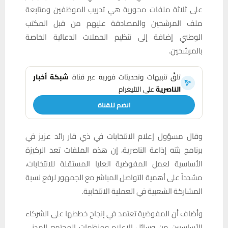
على ثلاثة ملفات محورية هي تدريب الموظفين ومتابعة
ملف المرشحين والمصادقة عليهم من قبل المكتب
الوطني إضافة إلى تنظيم الحملات الدعائية الخاصة
بالمرشحين.
تلقَّ تنبيهات وتحديثات فورية عبر قناة
شبكة أخبار
الناصرية
على التليغرام
انضم للقناة
وقال مسؤول إعلام الانتخابات في ذي قار رائد عزيز في
برنامج بثته إذاعة الناصرية، إن هذه الملفات تعد الركيزة
الأساسية لعمل المفوضية العليا المستقلة للانتخابات،
مشدداً على أهمية التواصل المباشر مع الجمهور لرفع نسبة
المشاركة الشعبية في العملية الانتخابية.
وأضاف أن المفوضية تعتمد في إنجاح خططها على الشركاء
الأساسيين من وسائل الإعلام ومنظمات المجتمع المدني