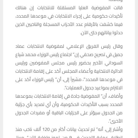
قالت المفوضية العليا المستقلة للانتخابات إن هنالك
تأكيدات حكومية على إجراء الانتخابات في موعدها المحدد،
فيما كشفت بالأرقام عدد الأحزاب المسجلة والناخبين الذين
حدثوا بياناتهم حتى الآن.
وقال رئيس الفريق الإعلامي لمفوضية الانتخابات عماد
جميل في تصريح صحفي إن” اجتماع رئيس الوزراء محمد شياع
السوداني الأخير بحضور رئيس مجلس المفوضين ورئيس
الدائرة الانتخابية وأعضاء المجلس أكد على إقامة الانتخابات
في موعدها المحدد”، مشيراً إلى، أن” رئيس الوزراء أكد على
الالتزام بمواعيد جدول العمليات”.
وأضاف، أن” المفوضية جادة في إقامة الانتخابات بموعدها
المحدد بسبب التأكيدات الحكومية، وأن أي تمديد بأي جزئية
من الجدول سيؤثر على الجزئيات الباقية أو مفردات الجدول
الأخرى”.
وأشار إلى، أنه” تم تحديث بيانات أكثر من 120 ألف ناخب منذ
انطلاق عملية التحديث في 9 من تموز ولغاية الآن”، مبينا،