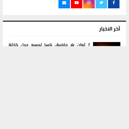
آخر الاخبار
7 ثوان بلا جاذبية.. ناسا تحسم جدل كارثة
الأربعاء
يستخدم هذا الموقع ملفات تعريف الارتباط لتحسين تجربتك. سنفترض أنك
8 أغسطس، 2026
0
موافق على هذا، ولكن يمكنك إلغاء الاشتراك إذا كنت ترغب في ذلك.
موافق
قراءة المزيد
نادي الناصرية يجدد عقد حارس المرمى موسى
شكري للموسم الثاني على التوالي
8 أغسطس، 2026
0
أكثر الفواكه التي قد تسهم بتفشي عدوى
السيكلوسبورا
8 أغسطس، 2026
0