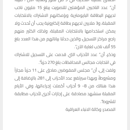
أن” عدد الناخبين المؤهلين للتصويت يبلغ 15 مليون ناخب
لديهم البطاقة البايومترية وبإمكانهم الاشتراك بالانتخابات
المقبلة، و3 ملايين لديهم بطاقة إلكترونية يجب أن تُحدث ولا
يمكن استخدامها بالانتخابات المقبلة، ولذلك الكثير منهم
راجع مراكز التسجيل، والذين حدثنا بياناتهم من هذا العدد بلغ
55 ألف ناخب لغاية الآن”.
وذكر، أن” عدد الأحزاب التي قدمت على التسجيل للاشتراك
في انتخابات مجالس المحافظات بلغ 270 حزباً”.
ولفت إلى، أن” مجلس المفوضين صادق على 11 حزباً مجازاً
ومشروطاً، وبهذا سيرتفع عدد الأحزاب إلى 281، بالإضافة إلى
هذا هنالك من 8- 9 أحزاب أكملت إجراءاتها، وفي الأيام
المقبلة سنشهد مصادقة على إجازات أخرى لأحزاب مطابقة
للشروط”.
المصدر: وكالة الانباء العراقية