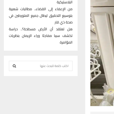
البلاستيكية
من الإعفاء إلى القضاء.. مطالبات شعبية
بتوسيع التحقيق ليطال جميع المتورطين في
صحة ذي قار
هل تعتقد أن الأرض مسطحة؟.. دراسة
تكشف سببا مفاجئا وراء الإيمان بنظريات
المؤامرة
S
e
S
a
r
E
c
h
A
f
R
o