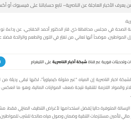
 كن أول من يعرف الأخبار العاجلة عن الناصرية– تابع حساباتنا على ف
شبك
 الصحة في مجلس محافظة ذي قار الدكتور أحمد الخفاجي، عن رداءة نو
ازل المواطنين، موضحاً أنها تعاني من تغيّر في اللون والطعم والرائحة فضلا 
على التليغرام
شبكة أخبار الناصرية
تلقَّ تنبيهات وتحديثات فوري
ة
بكة اخبار الناصرية إن المياه “غير ملوثة كيمياوياً”، لكنها تبقى رديئة من ال
تر والمواد اللازمة للتنقية نتيجة ضعف الموازنات المالية، وهو ما انعكس
الإسالة المتوفرة حاليا يُفضل استخدامها لأغراض التنظيف المنزلي فقط، مش
الماسة إلى دعم مالي لتأمين مستلزمات التنقية وضمان وصول مياه صالحة ل