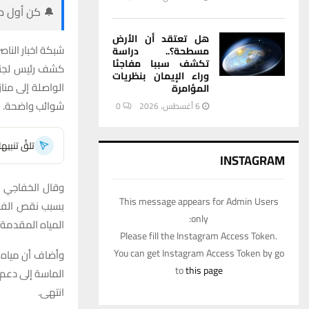
🔔 كن أول من
هل تعتقد أن الأرض
شبكة اخبار الناصر
مسطحة؟.. دراسة
تكشف سببا مفاجئا
كشف رئيس لجنة 
وراء الإيمان بنظريات
الواصلة إلى منا
المؤامرة
شوائب واضحة.
6 أغسطس، 2026
0
تلقَّ تنبي
INSTAGRAM
وقال الخفاجي لشب
This message appears for Admin Users
بسبب نقص الفلات
only:
المياه المقدمة.
Please fill the Instagram Access Token.
You can get Instagram Access Token by go
وأضاف أن مياه ا
to
this page
الماسة إلى دعم 
انتهى.