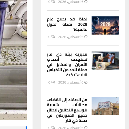
6 أغسطس، 2026
0
لماذا قد يصبح عام
2028 نقطة تحول
عالمية؟
6 أغسطس، 2026
0
مديرية بيئة ذي قار
تستهدف أصحاب
الأفران والمخابز في
حملة للحد من الأكياس
البلاستيكية
6 أغسطس، 2026
0
من الإعفاء إلى القضاء..
مطالبات شعبية
بتوسيع التحقيق ليطال
جميع المتورطين في
صحة ذي قار
6 أغسطس، 2026
0