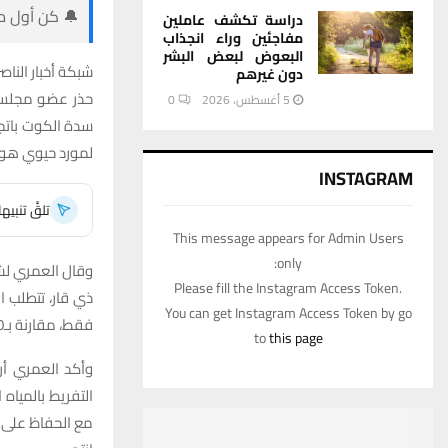
🔔 كن أول من
دراسة تكشف عاملين
مفاجئين وراء انجذاب
البعوض لبعض البشر
شبكة أخبار الناصر
دون غيرهم
حذر عضو مجلس م
5 أغسطس، 2026
0
سدة الكوت باتج
لمورد حيوي هو ا
INSTAGRAM
تلقَّ تنبي
This message appears for Admin Users
only:
وقال العمري لشب
Please fill the Instagram Access Token.
You can get Instagram Access Token by go
فقط، مقارنة بـ120 متر مكعب في مثل هذا الوقت من الأعوام الماضية.
to
this page
وأكد العمري أن
التفريط بالميا
مع الحفاظ على 