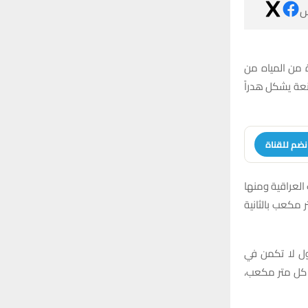

حذر عضو مجلس 
سدة الكوت بات
انضم للقنا
وقال العمري لش
ذي قار، تتطلب التعامل بشكل فني، مشيراً إلى أن تصريف مياه نهر الغراف سجل اليوم 60 م
وأكد العمري أ
التفريط بالمي