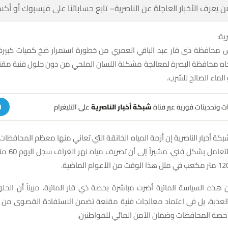
 كن أول من يعرف الأخبار العاجلة عن الناصرية– تابع حساباتنا على ف
شبك
محافظة ذي قار عبد الباقي العمري من خطورة استمرار ضخ كميات كبير
جاه محافظة البصرة لمعالجة مشكلة اللسان الملحي من دون حلول فنية مق
لمورد حيوي هو الما
على التليغرام
شبكة أخبار الناصرية
تلقَّ تنبيهات وتحديثات فوري
ة
بكة أخبار الناصرية إن أزمة المياه الخانقة التي تعاني منها معظم المحافظات
تر مكعب بالثانية
ن هذه السياسة المائية أضرت مباشرة بحصة ذي قار المائية، مبيناً أن الح
اه العذبة، بل في اعتماد معالجات فنية مقنعة تضمن الاستفادة القصوى م
مع الحفاظ على حصة المحافظات وضمان الأمن الم