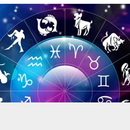
حسين تجربتك. سنفترض أنك موافق على هذا، ولكن يمكنك إلغاء الاشتراك إذا كنت