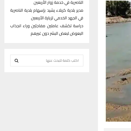
الناصرية في خدمة زوار الأربعين
مدير بلدية كربلاء يشيد بإسهام بلدية الناصرية
في الجهد الخدمي لزيارة الأربعين
دراسة تكشف عاملين مفاجئين وراء انجذاب
البعوض لبعض البشر دون غيرهم
S
e
S
a
r
E
c
h
A
f
R
o
r
C
:
H