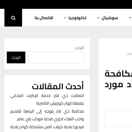
سوشيال
تكنولوجيا
للاتصال بنا
البحث
شرب
البحث
مكافحة
د مورد
أحدث المقالات
اتصالات ذي قار: خدمة الإنترنت المجاني
مفعلة لزوار كورنيش الناصرية
محافظ ذي قار يتوجه إلى البصرة لتقديم
واجب العزاء لذوي ضحايا موكب بني عامر
فيديو | بلدية كربلاء تثمن مشاركة كوادر بلدية