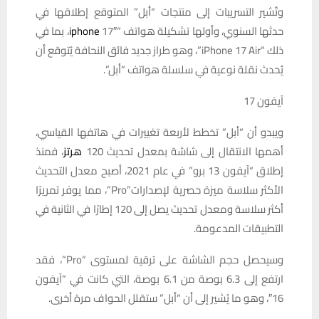
وتُشير التسريبات إلى منتجات “أبل” المتوقع إطلاقها في
حدثها السنوي، وأولها تشكيلة هواتف “
iphone
17″، بما في
ذلك “iPhone 17 Air”، وهو طراز جديد فائق النحافة يُتوقع أن
يُحدث نقلة نوعية في سلسلة هواتف “أبل”.
آيفون 17
ويبدو أن “أبل” تخطط لأربعة تغييرات في هاتفها القياسي،
أهمها الانتقال إلى شاشة بمعدل تحديث 120
هرتز
، فمنذ
إطلاق “آيفون 13 برو” في عام 2021، أصبح معدل التحديث
الأكثر سلاسة ميزة حصرية لإصدارات”Pro”، مما يوفر تمريرًا
أكثر سلاسة ومعدل تحديث يصل إلى 120 إطارًا في الثانية في
التطبيقات المدعومة.
وسيحصل حجم الشاشة على ترقية لمستوى “Pro”، فقد
ارتفع إلى 6.3 بوصة من 6.1 بوصة، التي كانت في “آيفون
16″، وهو ما يُشير إلى أن “أبل” ستقلل الحواف مرة أخرى.