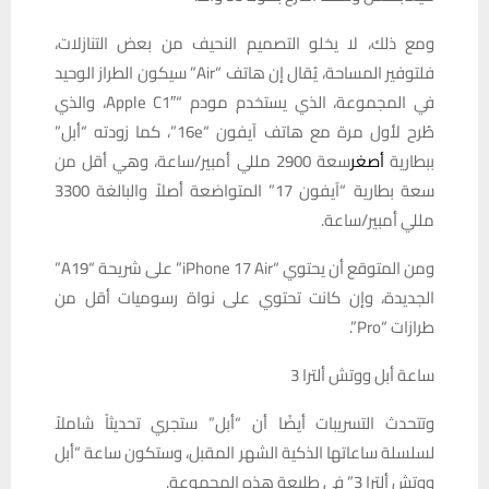
ومع ذلك، لا يخلو التصميم النحيف من بعض التنازلات،
فلتوفير المساحة، يُقال إن هاتف “Air” سيكون الطراز الوحيد
في المجموعة، الذي يستخدم مودم “Apple C1″، والذي
طُرح لأول مرة مع هاتف آيفون “16e”، كما زودته “أبل”
ببطارية
أصغر
سعة 2900 مللي أمبير/ساعة، وهي أقل من
سعة بطارية “آيفون 17” المتواضعة أصلاً والبالغة 3300
مللي أمبير/ساعة.
ومن المتوقع أن يحتوي “iPhone 17 Air” على شريحة “A19”
الجديدة، وإن كانت تحتوي على نواة رسوميات أقل من
طرازات “Pro”.
ساعة أبل ووتش ألترا 3
وتتحدث التسريبات أيضًا أن “أبل” ستجري تحديثاً شاملاً
لسلسلة ساعاتها الذكية الشهر المقبل، وستكون ساعة “أبل
ووتش ألترا 3” في طليعة هذه المجموعة.