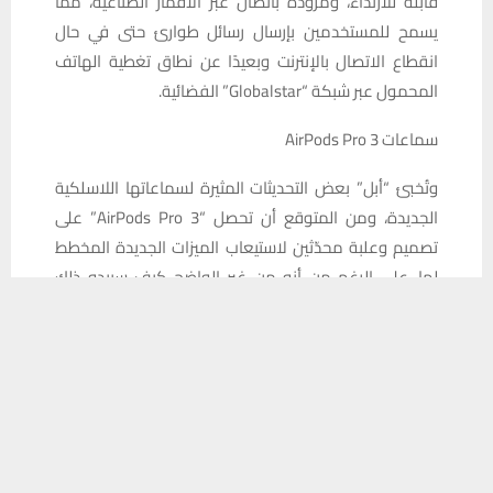
قابلة للارتداء، ومزودة باتصال عبر الأقمار الصناعية، مما
يسمح للمستخدمين بإرسال رسائل طوارئ حتى في حال
انقطاع الاتصال بالإنترنت وبعيدًا عن نطاق تغطية الهاتف
المحمول عبر شبكة “Globalstar” الفضائية.
سماعات AirPods Pro 3
وتُخبئ “أبل” بعض التحديثات المثيرة لسماعاتها اللاسلكية
الجديدة، ومن المتوقع أن تحصل “AirPods Pro 3” على
تصميم وعلبة محدّثين لاستيعاب الميزات الجديدة المخطط
لها، على الرغم من أنه من غير الواضح كيف سيبدو ذلك
يستخدم هذا الموقع ملفات تعريف الارتباط لتحسين تجربتك. سنفترض أنك
بالضبط.
موافق على هذا، ولكن يمكنك إلغاء الاشتراك إذا كنت ترغب في ذلك.
وهناك تسريبات تُشير إلى إمكانية الحصول على أجهزة جديدة
موافق
قراءة المزيد
لمراقبة معدل ضربات القلب، مثل تلك الموجودة بالفعل في
سماعات “Beats Powerbeats Pro 2″، إضافة إلى
مستشعرات درجة حرارة لقياس أمور صحية مختلفة.
جهاز HomePod 3