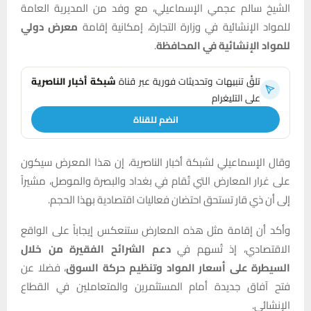
الشيخ سالم عجمي الإسماعيلي، مع وفد من المديرية العامة
للمواد الإنشائية في وزارة التجارة، إمكانية إقامة
معرض دولي
للمواد الإنشائية في المحافظة
.
تلقَّ تنبيهات وتحديثات فورية عبر قناة
شبكة أخبار الناصرية
على التليغرام
انضم للقناة
وقال الإسماعيلي لشبكة أخبار الناصرية، إن هذا المعرض سيكون
على غرار المعارض التي تُقام في بغداد والبصرة والموصل، مشيراً
إلى أن ذي قار تستحق احتضان فعاليات اقتصادية بهذا الحجم.
وأكد أن إقامة مثل هذه المعارض ستنعكس إيجاباً على الواقع
الاقتصادي، إذ تُسهم في
دعم الشرائح الفقيرة من خلال
السيطرة على أسعار المواد وتنظيم حركة السوق
، فضلا عن
فتح آفاق جديدة أمام المستثمرين والمتعاملين في القطاع
الإنشائي.