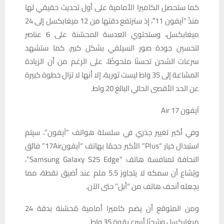
كما ستحصل الكاميرا الأمامية على أول تحديث حقيقي لها
منذُ “آيفون 11″، إذ سترتفع دقتها من 12 ميغابكسل إلى 24
ميغابكسل، وستحتوي العدسة المحسّنة على 6 عناصر
لتحسين جودة صور السيلفي بشكل كبير، كما ستشهد
سرعات الشحن تحسنًا ملحوظًا، على الرغم من أن الزيادة
المشاعة إلى 35 واط ليست ثورية، إلا أنها لا تزال خطوة كبيرة
عن الحد الأقصى الحالي البالغ 20 واط.
آيفون 17 Air
وفي أكبر تغيير جذري في سلسلة هواتف “آيفون”، سيتم
استبدال خيار “Plus” الأكبر حجمًا بهاتف “آيفون17Air” فائق
النحافة لمنافسة هاتف “Samsung Galaxy S25 Edge”،
ويُشاع أن سمكه لا يتجاوز 5.5 ملم عند أضيق نقطة، مما
يجعله أنحف هاتف من “أبل” حتى الآن.
ومن المتوقع أن يضم كاميرا أمامية مُحسّنة بدقة 24
ميغابكسل وشحنًا أسرع بقوة 35 واط.