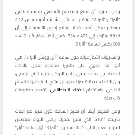
ومن المرجح أن تتمتع بالتصميم الأساسي نفسه لساعتي
“ألترا” و”ألترا 2″، ولكنها قد تأتي بشاشة أكبر بقياس 2.12
بوصة وهيكل أنحف قليلاً، وتشير إحدى التسريبات إلى أن
الدقة ستزداد إلى 422 × 514 بكسل أيضاً، مقارنةً بـ 410 ×
502 بكسل لساعة “ألترا 2”.
والتسريبات الأكثر غرابة حول ساعة “أبل ووتش ألترا 3″، هي
أنها قد تحتوي على كاميرا مدمجة تعمل بالذكاء
الاصطناعي مدمجة في جانب الهيكل، قرب التاج الرقمي،
ولن تلتقط هذه الكاميرا الصور، بل ستتيح للساعة رؤية العالم
الخارجي واستخدام
الذكاء الاصطناعي
لتقديم معلومات
ذات صلة.
ومن المرجح أيضًا أن تُطرح الساعة لأول مرة مع أحدث
شريحة “S10″، التي تتميز بمحرك رباعي النواة مخصص
لمهام التعلم الآلي، كذلك ستكون “ألترا 3” أول ساعة “أبل”