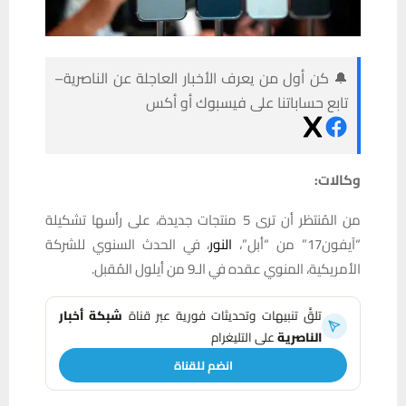
🔔 كن أول من يعرف الأخبار العاجلة عن الناصرية–
تابع حساباتنا على فيسبوك أو أكس
وكالات:
من المُنتظر أن ترى 5 منتجات جديدة، على رأسها تشكيلة
“آيفون17” من “أبل”،
النور
، في الحدث السنوي للشركة
الأمريكية، المنوي عقده في الـ9 من أيلول المُقبل.
تلقَّ تنبيهات وتحديثات فورية عبر قناة
شبكة أخبار
الناصرية
على التليغرام
انضم للقناة