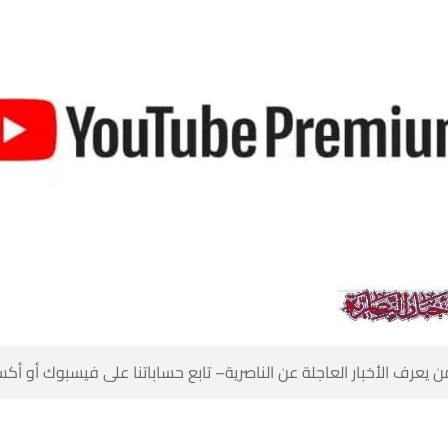
 كن أول من يعرف الأخبار العاجلة عن الناصرية– تابع حساباتنا على ف