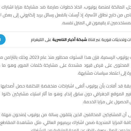
، المالكة لمنصة يوتيوب، اتخاذ خطوات صارمة ضد مشاركة مزايا اشتراك ي
ص من خارج نطاق الأسرة، إذ أرسلت بالفعل رسائل بريد إلكتروني إلى بعض ا
لمستخدمين لا يقيمون في المنزل نفسه.
هات وتحديثات فورية عبر قناة
شبكة أخبار الناصرية
على التليغرام
ا
وبحسب إرشادات يوتيوب الرسمية، فإن هذا السلوك محظو
المحتوى على فرض قيود مشددة على مشاركة كلمات المرور، وهو ما د
ة إلى اعتماد سياسات مشابهة.
ابقة قد أفادت بأن يوتيوب ألغى اشتراكات منخفضة التكلفة حصل أصحابها ع
ات VPN لتغيير الموقع الجغرافي دون سابق إنذار، وهو ما أثار استياء مشتركين كان
 الحصول على مزايا الخدمة.
فة المزايا المندرجة ضمن اشتراك بريميوم العائلي، مثل مشاهدة المقاطع 
ها دون اتصال بصرف النظر عن المدة المتبقية من الاشتراك.