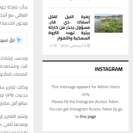
بدأت شركة جوجل
العائلي مع أشخا
زهرة النيل تقتل
أسماك ذي قار..
يتيحون الخدمة 
مسؤول يحذر من كارثة
بيئية تهدد الثروة
السمكية والأهوار
تلقَّ تنبي
9 أغسطس، 2026
0
البث ومشاهدة 
INSTAGRAM
المنصات المأجور
وكانت تقارير س
This message appears for Admin Users
only:
خدم
Please fill the Instagram Access Token.
مبالغ أقل مقابل
You can get Instagram Access Token by go
to
this page
وبعدها تُلغى كا
تنزيلها لمشاهدت