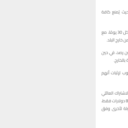
يث يُمنع كافة
ولضمان الالتزام بالقواعد، يعتمد يوتيوب على التحقق من الموقع عبر عناوين IP ونظام GPS كل 30 يومًا، مع
خارج البلد.
ون رصد، في حين
بالخارج.
ب لإثبات أنهم
اشتراك العائلي
Premium Family يبلغ نحو 23 دولارًا شهريًا، في حين تتوفر خطة Premium Lite للأفراد مقابل 8 دولارات فقط،
أسعار من دولة لأخرى وفق