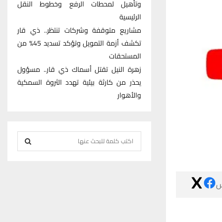
وتأهيل لمحطات الرفع وخطوط النقل
الرئيسية
مشاريع متوقفة وشركات تنتظر.. ذي قار
تكشف أزمة التمويل وتؤكد تسديد 45% من
المستحقات
زهرة النيل تقتل أسماك ذي قار.. مسؤول
يحذر من كارثة بيئية تهدد الثروة السمكية
والأهوار
S
e
S
a
r
E

c
h
A
f
R