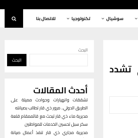
سوشيال
تكنولوجيا
للاتصال بنا
البحث
البحث
 تشدد
أحدث المقالات
تشققات وانهيارات وحوادث مميتة على
الطريق الدولي.. مرور ذي قار تطالب بصيانته
مديرية ماء ذي قار تبحث مع قائممقام قلعة
سكر سبل تحسين الخدمات للمواطنين
مديرية مجاري ذي قار تنفذ أعمال صيانة