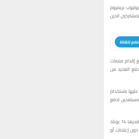
o
وتيوب بريميوم
r
C
لمشتركين الذين
:
H
نضم للقناة
ر منذ عام 2023، وذلك بالتزامن مع إقدام منصات
فع العديد من
ليها باستخدام
وا مستعدين لدفع
وتشير التقارير إلى أن المشتركين المخالفين الذين يتلقون رسالة من يوتيوب يُمنحون مهلة قدرها 14 يومًا،
دون إعلانات أو