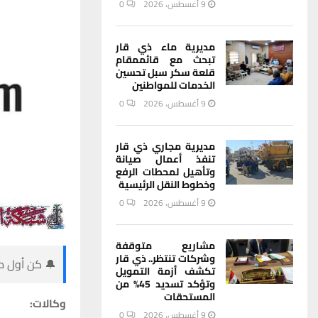
9 أغسطس، 2026
0
مديرية ماء ذي قار
تبحث مع قائممقام
قلعة سكر سبل تحسين
الخدمات للمواطنين
9 أغسطس، 2026
0
مديرية مجاري ذي قار
تنفذ أعمال صيانة
وتأهيل لمحطات الرفع
وخطوط النقل الرئيسية
9 أغسطس، 2026
0
مشاريع متوقفة
وشركات تنتظر.. ذي قار
🔔 كن أول من
تكشف أزمة التمويل
وتؤكد تسديد 45% من
المستحقات
وكالات:
9 أغسطس، 2026
0