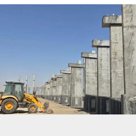
حسين تجربتك. سنفترض أنك موافق على هذا، ولكن يمكنك إلغاء الاشتراك إذا كنت