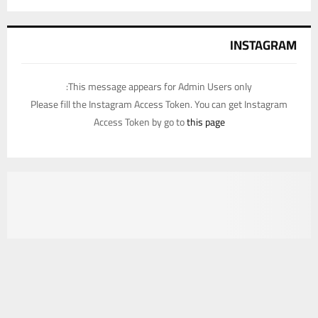
INSTAGRAM
This message appears for Admin Users only:
Please fill the Instagram Access Token. You can get Instagram
Access Token by go to
this page
يستخدم هذا الموقع ملفات تعريف الارتباط لتحسين تجربتك. سنفترض أنك
موافق على هذا، ولكن يمكنك إلغاء الاشتراك إذا كنت ترغب في ذلك.
موافق
قراءة المزيد