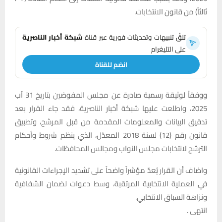
ثالثاً) من قانون الانتخابات.
تلقَّ تنبيهات وتحديثات فورية عبر قناة
شبكة أخبار الناصرية
على التليغرام
انضم للقناة
ووفقاً لوثيقة رسمية صادرة عن مجلس المفوضين بتاريخ 31 آب
2025، واطلعت عليها شبكة أخبار الناصرية، فقد جاء القرار بعد
تدقيق البيانات والمعلومات المقدمة من قبل المرشح، وتطبيق
قانون رقم (12) لسنة 2018 المعدّل، الذي ينظم شروط وأحكام
الترشح لانتخابات مجلس النواب ومجالس المحافظات.
واضاف أن القرار يُعدّ مؤشراً واضحاً على تشديد الإجراءات القانونية
في العملية الانتخابية المرتقبة، وسط دعوات لضمان الشفافية
ونزاهة السباق الانتخابي.
انتهى .