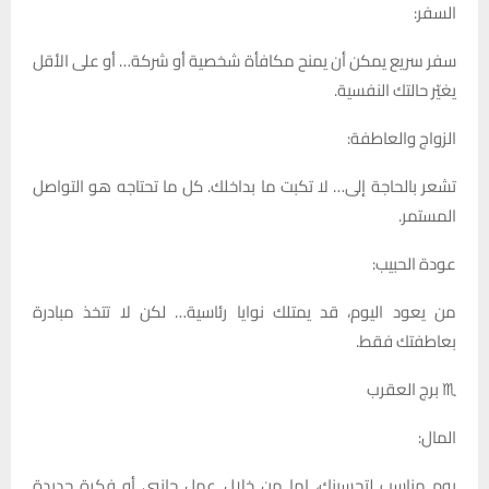
السفر:
سفر سريع يمكن أن يمنح مكافأة شخصية أو شركة… أو على الأقل
يغيّر حالتك النفسية.
الزواج والعاطفة:
تشعر بالحاجة إلى… لا تكبت ما بداخلك. كل ما تحتاجه هو التواصل
المستمر.
عودة الحبيب:
من يعود اليوم، قد يمتلك نوايا رئاسية… لكن لا تتخذ مبادرة
بعاطفتك فقط.
♏ برج العقرب
المال:
يوم مناسب لتحسينك، إما من خلال عمل جانبي أو فكرة جديدة