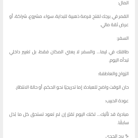
المال:
القمر في برجك لفتح فرصة ذهبية للبداية، سواء مشروع، شراكة، أو
عرض ثقة مالي.
السفر:
طاقتك في ليما… والسفر لا يعني المكان فقط، بل تغيير داخلي
تبدأه اليوم.
الزواج والعاطفة:
حان الوقت واضح للعبادة: إما تدريجيًا نحو الحكم، أو حالة الانتظار.
عودة الحبيب:
مبادرة قد تأتيك… لكنك اليوم تقرّر إن لم تعود تستحق كل ما بُذل
سابقًا.
♑ برج الجدي