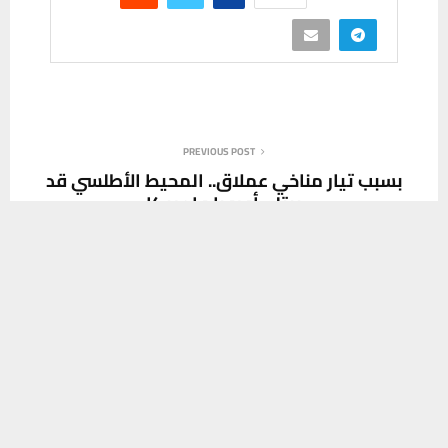
PREVIOUS POST
بسبب تيار مناخي عملاق.. المحيط الأطلسي قد
يبتلع أوروبا وامريكا
يستخدم هذا الموقع ملفات تعريف الارتباط لتحسين تجربتك. سنفترض أنك
موافق على هذا، ولكن يمكنك إلغاء الاشتراك إذا كنت ترغب في ذلك.
موافق
قراءة المزيد
NEXT POST
صحة ذي قار تفتتح مفرزتين طبيتين لخدمة
زائري الإمام الحسن العسكري (عليه السلام)
SOCIAL MEDIA