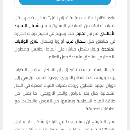
ويُعد نظام الانقلاب بمثابة “حزام ناقل” مناخي ضخم، ينقل
المياه الدافئة من المناطق الاستوائية نحو
شمال المحيط
الأطلسي
عبر تيار
الخليج
، مما يسهم في تنظيم درجات الحرارة
في مناطق مثل
شمال غرب
أوروبا وشمال
شرق الولايات
المتحدة
، ويؤثر بشكل مباشر على أنماط الطقس وهطول
الأمطار في مناطق متعددة حول العالم.
لكن الدراسة الجديدة، تشير إلى أن الاحترار العالمي المتزايد
يهدد بتوقف هذا النظام الحيوي، ويعود السبب الرئيسي إلى
ذوبان الجليد القطبي وزيادة كميات المياه العذبة في البحار
الشمالية مثل بحر لابرادور والبحر النرويجي، ما يقلل من
كثافة المياه السطحية ويمنعها من الغوص والاختلاط مع
الطبقات العميقة.
ومن المتوقع ان يستمر هذا في التباطؤ بشكل حاد بحلول
عام 2100، ويتوقف نهائياً في سيناريوهات الانبعاثات العالية،