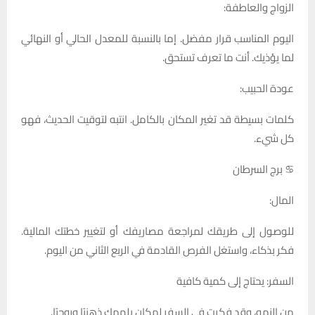
الزواج والعاطفة:
اليوم المناسب قرار مفضل. إما بالنسبة للمعدل الحالي أو النهائي
لما يؤذيك. أنت ما تعرف تستحق.
عودة الحبيب:
كلمات بسيطة قد تغير المكان بالكامل. انتبه لتوقيت الحديث، فهو
كل شيء.
♋ برج السرطان
المال:
للوصول إلى طريقك لمراجعة مصاريفك أو لتغيير خطتك المالية.
فكر بذكاء، واستغل الفرص القادمة في الربع الثاني من اليوم.
السفر: يحتاج إلى كمية كافية
من النمو، وقد فكرت في السفر لمكان يلهمك ذهنيًا وروحيًا.