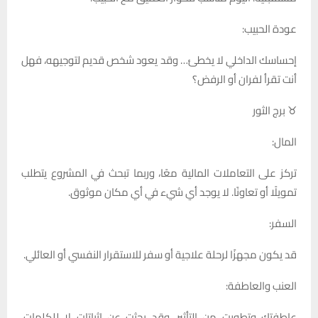
عودة الحبيب:
إحساسك الداخلي لا يخطئ… وقد يعود شخص قديم لتوجيهه، فهل
أنت تقرأ لفران أو الرفض؟
♉ برج الثور
المال:
تركز على التعاملات المالية معًا، وربما تبحث في المشروع يتطلب
تمويلًا أو تعاونًا. لا يوجد أي شيء في أي مكان موثوق.
السفر:
قد يكون مجهزًا لرحلة علاجية أو سفر للاستقرار النفسي أو العائلي.
العنب والعاطفة:
عاطفتك وتطورت من التأثير، وقد بحثت عن إثباتات لا للكلمات.