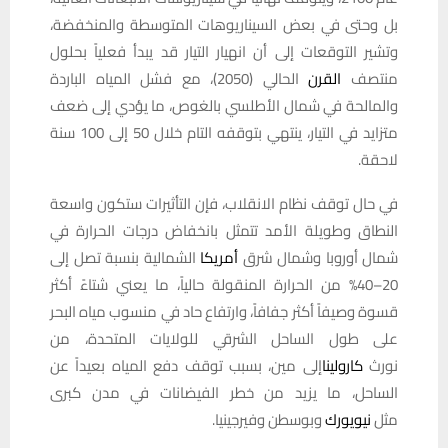
بل وحتى في بعض السيناريوهات المتوسطة والمنخفضة،
وتشير التوقعات إلى أن انهيار التيار قد يبدأ فعلياً بحلول
منتصف
القرن
الحالي (2050)، مع فشل المياه الباردة
والمالحة في شمال الأطلسي بالغوص، ما يؤدي إلى ضعف
متزايد في التيار، ينتهي بتوقفه التام خلال 50 إلى 100 سنة
لاحقة.
في حال توقف نظام الانقلاب، فإن التأثيرات ستكون واسعة
النطاق وطويلة الأمد تتمثل بانخفاض درجات الحرارة في
شمال أوروبا وشمال شرق
أمريكا
الشمالية بنسبة تصل إلى
20–40% من الحرارة المنقولة حالياً، ما يعني شتاءً أكثر
قسوة وصيفاً أكثر جفافاً، وارتفاع حاد في منسوب مياه البحر
على طول الساحل الشرقي للولايات المتحدة، من
نورث
كارولينا
إلى مين، بسبب توقف دفع المياه بعيداً عن
الساحل، ما يزيد من خطر الفيضانات في مدن كبرى
مثل
نيويورك
وبوسطن وفيرجينيا.