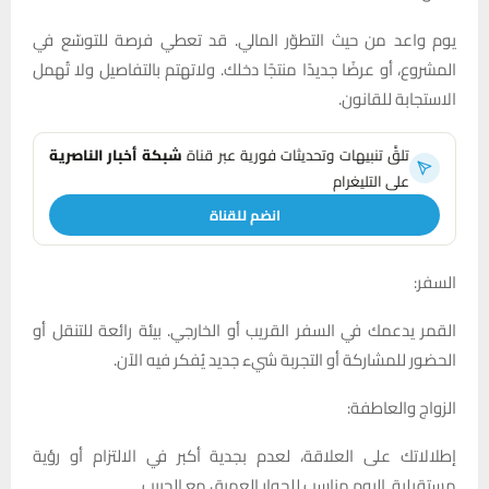
يوم واعد من حيث التطوّر المالي. قد تعطي فرصة للتوسّع في
المشروع، أو عرضًا جديدًا منتجًا دخلك. ولاتهتم بالتفاصيل ولا تُهمل
الاستجابة للقانون.
تلقَّ تنبيهات وتحديثات فورية عبر قناة
شبكة أخبار الناصرية
على التليغرام
انضم للقناة
السفر:
القمر يدعمك في السفر القريب أو الخارجي. بيئة رائعة للتنقل أو
الحضور للمشاركة أو التجربة شيء جديد يُفكر فيه الآن.
الزواج والعاطفة:
إطلالاتك على العلاقة، لعدم بجدية أكبر في الالتزام أو رؤية
مستقبلية. اليوم مناسب للحوار العميق مع الحبيب.