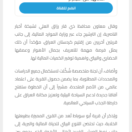
انضم للقناة
وقال معاون محافظ ذي قار رزاق العلي لشبكة أخبار
الناصرية، إن الترشيح جاء عبر وزارة الموارد المائية، إلى جانب
قريتين أخريين من إقليم كردستان العراق، مؤكداً أن ذلك
يمثل فرصة مهمة للتعريف بجمال الأهوار وعمقها
الحضاري والبيئي واهمية توفير الكميات المائية لها.
وأضاف، أن لجنة متخصصة شُكِّلت لاستكمال جميع الدراسات
والمحددات المطلوبة، بما يضمن حصول القرية على اعتماد
عالمي من الأمم المتحدة، مشيراً إلى أن الخطوة ستفتح
آفاقا جديدة لدعم السياحة البيئية وتعزيز مكانة العراق على
خارطة الجذب السياحي العالمية.
ويُذكر أن قرية أبو سوباط تُعد من القرى المميزة بطبيعتها
الخلابة، حيث تحتضن التنوع البيئي للحياة المائية والبرية، إلى
جانب نمط العيش الفريد لأهالي الأهوار الذي يجمع بين