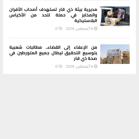
مديرية بيئة ذي قار تستهدف أصحاب الأفران
والمخابز في حملة للحد من الأكياس
البلاستيكية
6 أغسطس، 2026
0
من الإعفاء إلى القضاء.. مطالبات شعبية
بتوسيع التحقيق ليطال جميع المتورطين في
صحة ذي قار
6 أغسطس، 2026
0
يستخدم هذا الموقع ملفات تعريف الارتباط لتحسين تجربتك. سنفترض أنك
موافق على هذا، ولكن يمكنك إلغاء الاشتراك إذا كنت ترغب في ذلك.
INSTAGRAM
موافق
قراءة المزيد
This message appears for Admin Users only:
Please fill the Instagram Access Token. You can get Instagram
Access Token by go to
this page