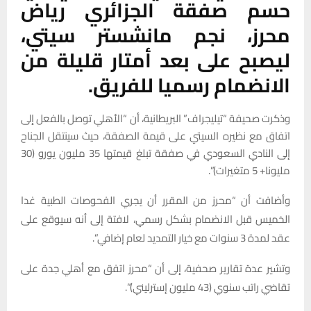
حسم صفقة الجزائري رياض
محرز، نجم مانشستر سيتي،
ليصبح على بعد أمتار قليلة من
الانضمام رسميا للفريق.
وذكرت صحيفة “تيليجراف” البريطانية، أن “الأهلي توصل بالفعل إلى
اتفاق مع نظيره السيتي على قيمة الصفقة، حيث سينتقل الجناح
إلى النادي السعودي في صفقة تبلغ قيمتها 35 مليون يورو (30
مليونا+ 5 متغيرات)”.
وأضافت أن “محرز من المقرر أن يجري الفحوصات الطبية غدا
الخميس قبل الانضمام بشكل رسمي، لافتة إلى أنه سيوقع على
عقد لمدة 3 سنوات مع خيار التمديد لعام إضافي”.
وتشير عدة تقارير صحفية، إلى أن “محرز اتفق مع أهلي جدة على
تقاضي راتب سنوي (43 مليون إسترليني)”.