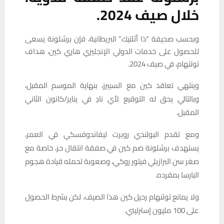
خلال صيف 2024.
وبحسب صحيفة “ذا أثلتيك” البريطانية، فإن برشلونة يسعى
للحصول على خدمات الدولي الإنجليزي هاري كين، هداف
توتنهام، في صيف 2024.
وينتهي تعاقد كين مع السبيرز، بنهاية الموسم المقبل،
وبالتالي يحق له التوقيع لأي نادٍ في يناير/كانون الثاني
المقبل.
ومع تقدم البولندي روبرت ليفاندوفسكي في العمر،
يستهدف برشلونة ضم كين في صفقة انتقال حر، خاصة مع
صغر سن البرازيلي فيتور روكي، وصعوبة تحمله قيادة هجوم
البارسا بمفرده.
ولا يمانع توتنهام رحيل كين هذا الصيف، لكن بشرط الحصول
على 100 مليون إسترليني.