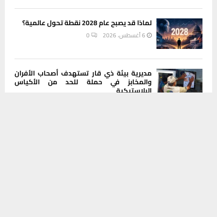
لماذا قد يصبح عام 2028 نقطة تحول عالمية؟
6 أغسطس، 2026
0
مديرية بيئة ذي قار تستهدف أصحاب الأفران
والمخابز في حملة للحد من الأكياس
البلاستيكية
يستخدم هذا الموقع ملفات تعريف الارتباط لتحسين تجربتك. سنفترض أنك
6 أغسطس، 2026
0
موافق على هذا، ولكن يمكنك إلغاء الاشتراك إذا كنت ترغب في ذلك.
موافق
قراءة المزيد
من الإعفاء إلى القضاء.. مطالبات شعبية
بتوسيع التحقيق ليطال جميع المتورطين في
صحة ذي قار
6 أغسطس، 2026
0
هل تعتقد أن الأرض مسطحة؟.. دراسة تكشف
سببا مفاجئا وراء الإيمان بنظريات المؤامرة
6 أغسطس، 2026
0