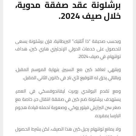
برشلونة عقد صفقة مدوية،
خلال صيف 2024.
وبحسب صحيفة “ذا أثلتيك” البريطانية، فإن برشلونة يسعى
للحصول على خدمات الدولي الإنجليزي هاري كين، هداف
توتنهام، في صيف 2024.
وينتهي تعاقد كين مع السبيرز، بنهاية الموسم المقبل،
وبالتالي يحق له التوقيع لأي نادٍ في كانون الثاني المقبل.
ومع تقدم البولندي روبرت ليفاندوفسكي في العمر،
يستهدف برشلونة ضم كين في صفقة انتقال حر، خاصة مع
صغر سن البرازيلي فيتور روكي، وصعوبة تحمله قيادة هجوم
البارسا بمفرده.
ولا يمانع توتنهام رحيل كين هذا الصيف، لكن بشرط الحصول