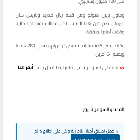
على 100 مليون إسترليني.
وحاول بايرن ميونخ ومن قبله ريال مدريد وباريس سان
جيرمان، ضم كين هذا الصيف، لكن مطالب توتنهام المالية
وقفت أمام الصفقة.
وخاض كين 435 مباراة بقميص توتنهام، وسجل 280 هدفاً
ويصنع 64 آخرين.
>>
انضم الى السومرية على فايبر ليصلك كل جديد،
أنقر هنا
المصدر: السومرية نيوز
📱 حمل تطبيق أخبار الناصرية وكن على اطلاع دائم
تحميل من Google Play