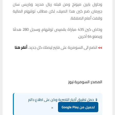
وحاول بايرن ميونخ ومن قبله ريال مدريد وباريس سان
جيرمان، ضم كين هذا الصيف، لكن مطالب توتنهام المالية
وقفت أمام الصفقة.
وخاض كين 435 مباراة بقميص توتنهام، وسجل 280 هدفًا
ويصنع 64 آخرين.
>>
انضم الى السومرية على فايبر ليصلك كل جديد،
أنقر هنا
المصدر: السومرية نيوز
📱 حمل تطبيق أخبار الناصرية وكن على اطلاع دائم
×
تحميل من Google Play