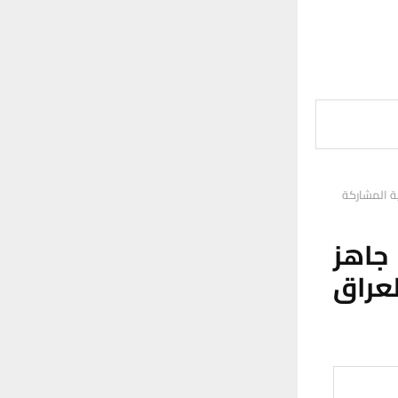
ية المشاركة
 جاهز
راق