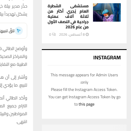
حذّر مدير بيئة 
مستشفى الشطرة
العام يُجري أكثر من
يشكل تهديداً بيئ
ثلاثة آلاف عملية
جراحية في النصف الأول
من عام 2026
تلقَّ تنبي
8 أغسطس، 2026
0
وأوضح الطائي في 
والمراكز الصحية
INSTAGRAM
الطبية مع النفا
This message appears for Admin Users
وأشار إلى أن ه
only:
للبيع، ما يؤدي إ
Please fill the Instagram Access Token.
You can get Instagram Access Token by go
وأكد الطائي أنه
to
this page
التزام جميع الم
المواطنين والبيئة
انتهى.