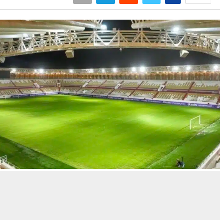
حسين تجربتك. سنفترض أنك موافق على هذا، ولكن يمكنك إلغاء الاشتراك إذا كنت
 من يعرف الأخبار العاجلة عن الناصرية– تابع حساباتنا على فيسبوك أو