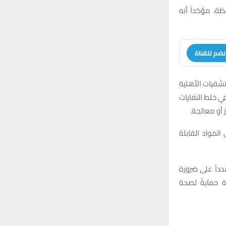
:
ظة، مؤكداً أنه
H
نضم للقناة
ستشفيات الأهلية
ي خلط النفايات
 أو معالجة.
لمواد القابلة
دداً على ضرورة
ية حمايةً لصحة