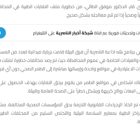
ذي قار، الدكتور موفق الطائي، من خطورة ملف النفايات الطبية في المحاف
ياً وصحياً إذا لم تتم معالجته بشكل صحيح.
هات وتحديثات فورية عبر قناة
شبكة أخبار الناصرية
على التليغرام
ا
برنامج بثته اذاعة الناصرية أن فرق البيئة قامت بزيارة ميدانية لعدد من الم
 والعيادات الخاصة في عموم المحافظة، حيث تم رصد مخالفات خطيرة تمثلت ف
يات الاعتيادية في مواقع واحدة وإرسالها مباشرة إلى الطمر الصحي دون أي فرز
ناك اشخاص في مواقع الطمر من يقوم برحق النفايات بهدف الحصول على ا
لى انبعاث روائح كريهة ويشكل خطراً على الصحة العامة والبيئة.
 تم اتخاذ الإجراءات القانونية اللازمة بحق المؤسسات الصحية المخالفة، مش
راكز الطبية بمعايير السلامة البيئية والتخلص السليم من المخلفات الطب
.