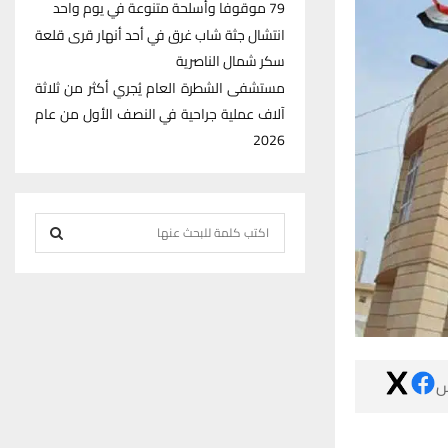
79 موقوفا وأسلحة متنوعة في يوم واحد
انتشال جثة شاب غرق في أحد أنهار قرى قلعة
سكر شمال الناصرية
مستشفى الشطرة العام يُجري أكثر من ثلاثة
آلاف عملية جراحية في النصف الأول من عام
2026
S
e
S
a
r
E
c
h
A
f

R
o
r
C