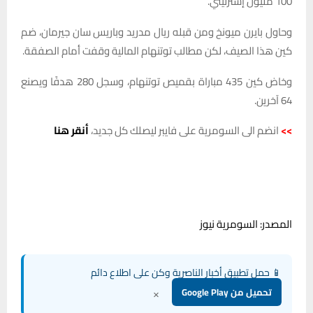
100 مليون إسترليني.
وحاول بايرن ميونخ ومن قبله ريال مدريد وباريس سان جيرمان، ضم
كين هذا الصيف، لكن مطالب توتنهام المالية وقفت أمام الصفقة.
وخاض كين 435 مباراة بقميص توتنهام، وسجل 280 هدفًا ويصنع
64 آخرين.
>>
انضم الى السومرية على فايبر ليصلك كل جديد،
أنقر هنا
المصدر: السومرية نيوز
📱 حمل تطبيق أخبار الناصرية وكن على اطلاع دائم
×
تحميل من Google Play