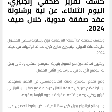
كشف تقرير صحفي إنجليزي،
اليوم الثلاثاء، عن نية برشلونة
عقد صفقة مدوية، خلال صيف
2024.
وبحسب صحيفة “ذا أثلتيك” البريطانية، فإن برشلونة يسعى للحصول
على خدمات الدولي الإنجليزي هاري كين، هداف توتنهام، في صيف
2024.
وينتهي تعاقد كين مع السبيرز، بنهاية الموسم المقبل، وبالتالي يحق
له التوقيع لأي نادٍ في يناير/كانون الثاني المقبل.
ومع تقدم البولندي روبرت ليفاندوفسكي في العمر، يستهدف
برشلونة ضم كين في صفقة انتقال حر، خاصة مع صغر سن البرازيلي
فيتور روكي، وصعوبة تحمله قيادة هجوم البارسا بمفرده.
ولا يمانع توتنهام رحيل كين هذا الصيف، لكن بشرط الحصول على