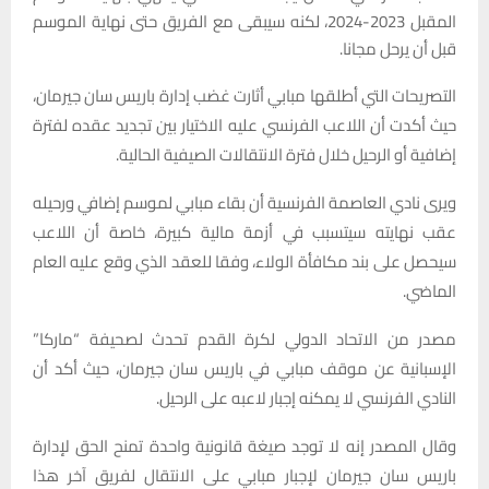
المقبل 2023-2024، لكنه سيبقى مع الفريق حتى نهاية الموسم
قبل أن يرحل مجانا.
التصريحات التي أطلقها مبابي أثارت غضب إدارة باريس سان جيرمان،
حيث أكدت أن اللاعب الفرنسي عليه الاختيار بين تجديد عقده لفترة
إضافية أو الرحيل خلال فترة الانتقالات الصيفية الحالية.
ويرى نادي العاصمة الفرنسية أن بقاء مبابي لموسم إضافي ورحيله
عقب نهايته سيتسبب في أزمة مالية كبيرة، خاصة أن اللاعب
سيحصل على بند مكافأة الولاء، وفقا للعقد الذي وقع عليه العام
الماضي.
مصدر من الاتحاد الدولي لكرة القدم تحدث لصحيفة “ماركا”
الإسبانية عن موقف مبابي في باريس سان جيرمان، حيث أكد أن
النادي الفرنسي لا يمكنه إجبار لاعبه على الرحيل.
وقال المصدر إنه لا توجد صيغة قانونية واحدة تمنح الحق لإدارة
باريس سان جيرمان لإجبار مبابي على الانتقال لفريق آخر هذا