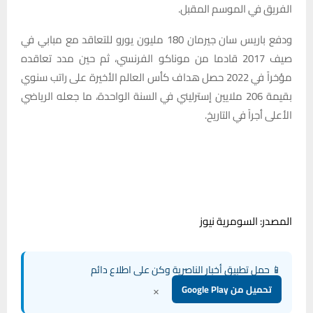
الفريق في الموسم المقبل.
ودفع باريس سان جيرمان 180 مليون يورو للتعاقد مع مبابي في
صيف 2017 قادما من موناكو الفرنسي، ثم حين مدد تعاقده
مؤخراً في 2022 حصل هداف كأس العالم الأخيرة على راتب سنوي
بقيمة 206 ملايين إسترليني في السنة الواحدة، ما جعله الرياضي
الأعلى أجراً في التاريخ.
المصدر: السومرية نيوز
📱 حمل تطبيق أخبار الناصرية وكن على اطلاع دائم
×
تحميل من Google Play