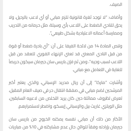
الصيف.
وأضاف: “لا توجد ثغرة قانونية تلزم مبابي أو أي لاعب بالرحيل، ولا
يحق للنادي الضغط على اللاعب بأي وسيلة، مثل حرمانه من التدريب
وممارسة أعماله الاعتيادية بشكل طبيعي”.
وتنص المادة 14 من لائحة الفيفا على أن: “أي بادرة ضغط أو قوة
من قبل النادي المعني قد تعني الإنهاء الفوري للعقد من قبل
اللاعب لسبب وجيه”، ومن ثم فإن باريس سان جيرمان سيكون حريصاً
للغاية في التعامل مع مبابي.
وأشارت “ماركا” إلى أن ريال مدريد الإسباني، والذي يعتبر أكبر
المرشحين لضم مبابي في صفقة انتقال حر في صيف العام المقبل،
تعرض لظروف مماثلة حين كان يريد التخلص من لاعبيه السابقين،
مثل الويلزي غاريث بيل والإسباني إيسكو، واضطر لاستمرارهم.
الأكثر من ذلك أن مبابي نفسه يمكنه الخروج من باريس سان
جيرمان بإرادته وفقاً للوائح، حال عدم مشاركته في 10% من مباريات