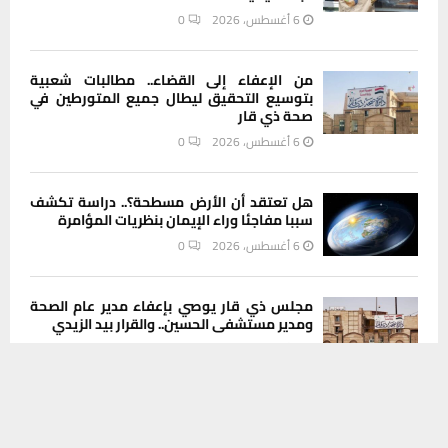
6 أغسطس، 2026
0
من الإعفاء إلى القضاء.. مطالبات شعبية
بتوسيع التحقيق ليطال جميع المتورطين في
صحة ذي قار
6 أغسطس، 2026
0
هل تعتقد أن الأرض مسطحة؟.. دراسة تكشف
سببا مفاجئا وراء الإيمان بنظريات المؤامرة
6 أغسطس، 2026
0
مجلس ذي قار يوصي بإعفاء مدير عام الصحة
ومدير مستشفى الحسين.. والقرار بيد الزيدي
6 أغسطس، 2026
0
يستخدم هذا الموقع ملفات تعريف الارتباط لتحسين تجربتك. سنفترض أنك
موافق على هذا، ولكن يمكنك إلغاء الاشتراك إذا كنت ترغب في ذلك.
تسمم حاد وطبيب مقيم ومحاليل فقط.. هكذا
موافق
قراءة المزيد
مات يوسف في مستشفى الشطرة بعد ساعات
من الانتظار