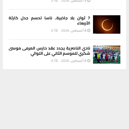
9 أغسطس، 2026
0
7 ثوان بلا جاذبية.. ناسا تحسم جدل كارثة
الأربعاء
8 أغسطس، 2026
0
نادي الناصرية يجدد عقد حارس المرمى موسى
شكري للموسم الثاني على التوالي
8 أغسطس، 2026
0
يستخدم هذا الموقع ملفات تعريف الارتباط لتحسين تجربتك. سنفترض أنك
أكثر الفواكه التي قد تسهم بتفشي عدوى
موافق على هذا، ولكن يمكنك إلغاء الاشتراك إذا كنت ترغب في ذلك.
السيكلوسبورا
موافق
قراءة المزيد
8 أغسطس، 2026
0
ضبط مركبة تاهو مسروقة والقبض على
سائقها في عملية أمنية بذي قار
8 أغسطس، 2026
0