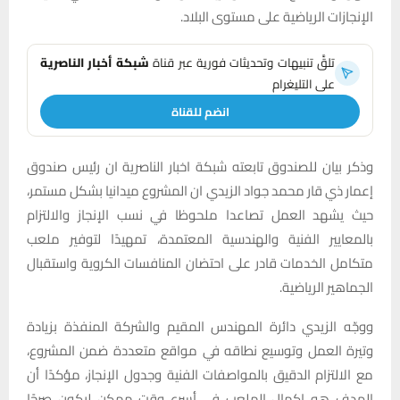
الإنجازات الرياضية على مستوى البلاد.
تلقَّ تنبيهات وتحديثات فورية عبر قناة
شبكة أخبار الناصرية
على التليغرام
انضم للقناة
وذكر بيان للصندوق تابعته شبكة اخبار الناصرية ان رئيس صندوق
إعمار ذي قار محمد جواد الزيدي ان المشروع ميدانيا بشكل مستمر،
حيث يشهد العمل تصاعدا ملحوظا في نسب الإنجاز والالتزام
بالمعايير الفنية والهندسية المعتمدة، تمهيدًا لتوفير ملعب
متكامل الخدمات قادر على احتضان المنافسات الكروية واستقبال
الجماهير الرياضية.
ووجّه الزيدي دائرة المهندس المقيم والشركة المنفذة بزيادة
وتيرة العمل وتوسيع نطاقه في مواقع متعددة ضمن المشروع،
مع الالتزام الدقيق بالمواصفات الفنية وجدول الإنجاز، مؤكدًا أن
الهدف هو إكمال الملعب في أسرع وقت ممكن ليكون صرحًا