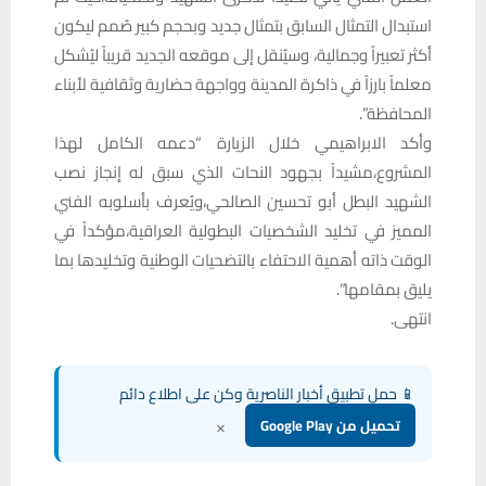
استبدال التمثال السابق بتمثال جديد وبحجم كبير صُمم ليكون
أكثر تعبيراً وجمالية، وسيُنقل إلى موقعه الجديد قريباً ليُشكل
معلماً بارزاً في ذاكرة المدينة وواجهة حضارية وثقافية لأبناء
المحافظة”.
وأكد الابراهيمي خلال الزيارة “دعمه الكامل لهذا
المشروع،مشيداً بجهود النحات الذي سبق له إنجاز نصب
الشهيد البطل أبو تحسين الصالحي،ويُعرف بأسلوبه الفني
المميز في تخليد الشخصيات البطولية العراقية،مؤكداً في
الوقت ذاته أهمية الاحتفاء بالتضحيات الوطنية وتخليدها بما
يليق بمقامها”.
انتهى.
📱 حمل تطبيق أخبار الناصرية وكن على اطلاع دائم
×
تحميل من Google Play