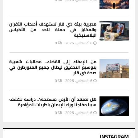
مديرية بيئة ذي قار تستهدف أصحاب الأفران
والمخابز في حملة للحد من الأكياس
البلاستيكية
6 أغسطس، 2026
0
من الإعفاء إلى القضاء.. مطالبات شعبية
بتوسيع التحقيق ليطال جميع المتورطين في
صحة ذي قار
6 أغسطس، 2026
0
هل تعتقد أن الأرض مسطحة؟.. دراسة تكشف
سببا مفاجئا وراء الإيمان بنظريات المؤامرة
6 أغسطس، 2026
0
INSTAGRAM