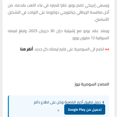
ويسعى إنريكي لضم بونو، نظرا لتميزه في بناء اللعب بقدمه، من
أجل منافسة الإيطالي جيانلويجي دوناروما على التواجد في التشكيل
الأساسي.
ويمتد عقد بونو مع إشبيلية حتى 30 حزيران 2025، وتبلغ قيمته
السوقية 12 مليون يورو.
>>
انضم الى السومرية على فايبر ليصلك كل جديد،
أنقر هنا
المصدر: السومرية نيوز
📱 حمل تطبيق أخبار الناصرية وكن على اطلاع دائم
×
تحميل من Google Play