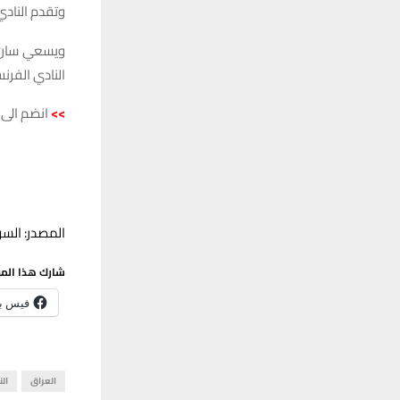
وتقدم النادي ال
ويسعي سان ج
النادي الفرن
>>
انضم الى 
المصدر: السو
شارك هذا الم
فيس ب
العراق
الن