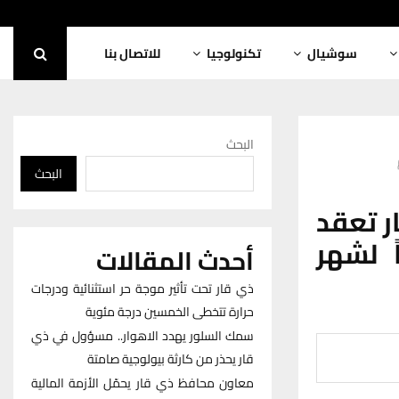
سوشيال
تكنولوجيا
للاتصال بنا
البحث
البحث
ر تعقد
 لشهر
أحدث المقالات
ذي قار تحت تأثير موجة حر استثنائية ودرجات
حرارة تتخطى الخمسين درجة مئوية
سمك السلور يهدد الاهوار.. مسؤول في ذي
قار يحذر من كارثة بيولوجية صامتة
معاون محافظ ذي قار يحمّل الأزمة المالية