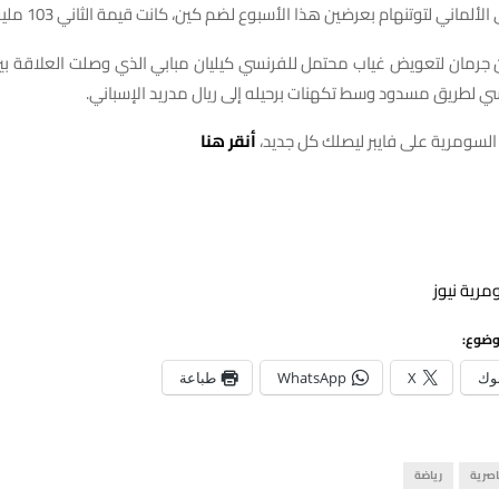
ألماني لتوتنهام بعرضين هذا الأسبوع لضم كين، كانت قيمة الثاني 103 مليون دولار.
رمان لتعويض غياب محتمل للفرنسي كيليان مبابي الذي وصلت العلاقة بين 
سي لطريق مسدود وسط تكهنات برحيله إلى ريال مدريد الإسباني.
السومرية على فايبر ليصلك كل جديد،
أنقر هنا
مرية نيوز
وضوع:
وك
X
WhatsApp
طباعة
اصرية
رياضة