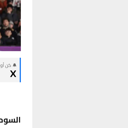
🔔 كن أول
السومر