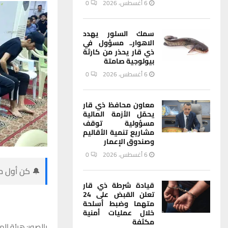
6 أغسطس، 2026
0
سمك السلور يهدد
الاهوار.. مسؤول في
ذي قار يحذر من كارثة
بيولوجية صامتة
6 أغسطس، 2026
0
معاون محافظ ذي قار
يحمّل الأزمة المالية
مسؤولية توقف
مشاريع تنمية الأقاليم
وصندوق الإعمار
6 أغسطس، 2026
0
🔔 كن أول من
قيادة شرطة ذي قار
تعلن القبض على 24
متهما وضبط أسلحة
خلال عمليات أمنية
مكثفة
‏بالصور: هيئة ا