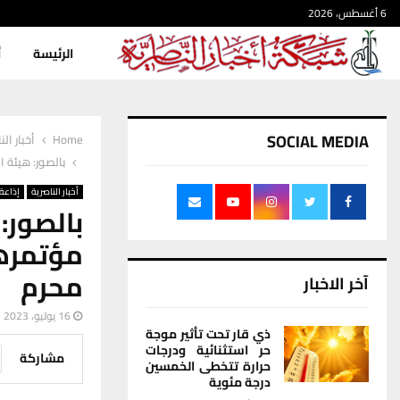
6 أغسطس، 2026
الرئيسة
أ
SOCIAL MEDIA
Home
أخبار الن
‏بالصور: هيئة
أخبار الناصرية
إذاعة 
‏بالصور
مؤتمره
محرم‏
آخر الاخبار
16 يوليو، 2023
ذي قار تحت تأثير موجة
حر استثنائية ودرجات
مشاركة
حرارة تتخطى الخمسين
درجة مئوية