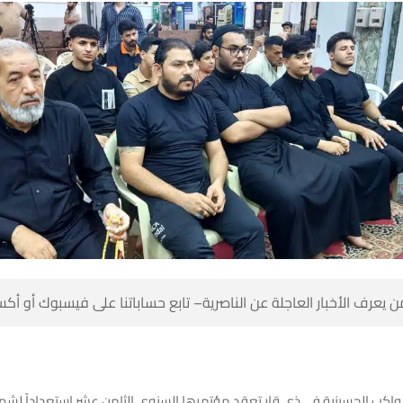
 كن أول من يعرف الأخبار العاجلة عن الناصرية– تابع حساباتنا على ف
ر: هيئة المواكب الحسينية في ذي قار تعقد مؤتمرها السنوي الثامن عشر استعد