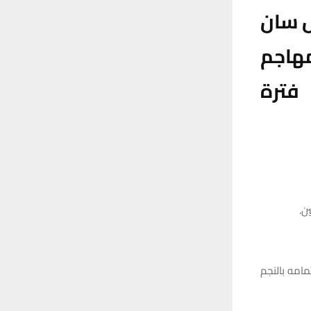
س سان
هاجم
فترة
ن.
مامه بالنجم