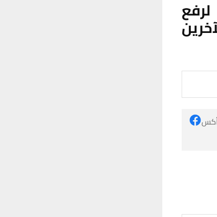
لرفع
خرين
 أكس