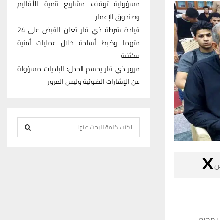
مسؤولية توقف مشاريع تنمية الأقاليم
وصندوق الإعمار
قيادة شرطة ذي قار تعلن القبض على 24
متهما وضبط أسلحة خلال عمليات أمنية
مكثفة
مرور ذي قار يحسم الجدل: البلديات مسؤولة
عن الإشارات الضوئية وليس المرور
S
e
S
a
r

E
c
h
A
f
R
o
‏بالصو