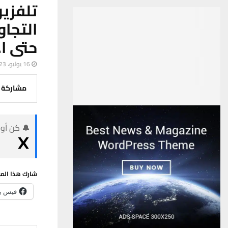
تلفزي
التجا
حتى ا
16 يوليو، 2023
مشاركة
🔔 كن أول
شارك هذا الم
فيس ب