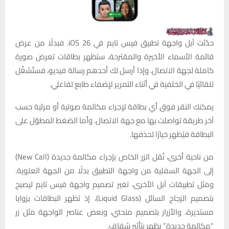
حدّثت آبل واجهة تطبيق فيس تايم في iOS 26. فبدلًا من عرض
قائمة الأسماء الأخيرة والمقترحة، ستظهر بطاقات تعرض صورة
كاملة لجهة الاتصال. وإذا أرسل لك أحدهم رسالة فيديو، فستُشغَّل
تلقائيًا في الخلفية في أثناء التمرير لإضفاء طابع تفاعلي.
يمكنك النقر فوق أي بطاقة لإجراء مكالمة صوتية أو مرئية حسب
آخر طريقة تواصلت بها مع جهة الاتصال. وأما الضغط المطوّل على
البطاقة فيُظهر خيارًا لحذفها.
من ناحية أخرى، نُقل الزر الخاص بإجراء مكالمة جديدة (New Call)
إلى الجهة السفلية من واجهة التطبيق بدلًا من الجهة العلوية.
ومثل تطبيقات آبل الأخرى، تغير تصميم واجهة فيس تايم ليصبح
بتصميم الزجاج السائل (Liquid Glass)، إذ تظهر البطاقات بزوايا
مستديرة، والأزرار بتصميم منحني، وبعض عناصر الواجهة مثل زر
“مكالمة جديدة” يظهر بتأثير شفاف.