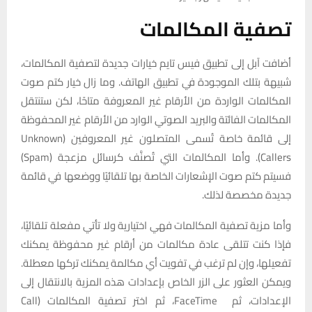
تصفية المكالمات
أضافت آبل إلى تطبيق فيس تايم خيارات جديدة لتصفية المكالمات،
شبيهة بتلك الموجودة في تطبيق الهاتف. وما زال خيار كتم صوت
المكالمات الواردة من الأرقام غير المعروفة متاحًا، لكن ستنتقل
المكالمات الفائتة والبريد الصوتي الوارد من الأرقام غير المحفوظة
إلى قائمة خاصة تُسمى المتصلون غير المعروفين (Unknown
Callers). وأما المكالمات التي تُصنَّف كرسائل مزعجة (Spam)
فسيتم كتم صوت الإشعارات الخاصة بها تلقائيًا ووضعها في قائمة
جديدة مخصصة لذلك.
وأما مزية تصفية المكالمات فهي اختيارية ولا تأتي مفعلة تلقائيًا،
فإذا كنت تتلقى عادة مكالمات من أرقام غير محفوظة يمكنك
تفعيلها، وإن لم ترغب في تفويت أي مكالمة يمكنك تركها معطلة.
ويمكن العثور على الزر الخاص بإعدادات هذه المزية بالانتقال إلى
الإعدادات، ثم FaceTime، ثم اختر تصفية المكالمات (Call