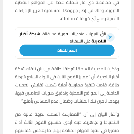
في محافظة ذي قار، شملت عدداً من المواقع النفطية
الحيوية، وذلك في إطار جهودها المستمرة لتعزيز الإجراءات
الأمنية ومنع أي خروقات محتملة.
تلقَّ تنبيهات وتحديثات فورية عبر قناة
شبكة أخبار
الناصرية
على التليغرام
انضم للقناة
وذكرت المديرية العامة لشرطة الطاقة في بيان تلقته شبكة
أخبار الناصرية، أن “مفارز الفوج الثالث في اللواء السابع شرطة
طاقة، قامت بتنفيذ ممارسة أمنية شملت تفتيش العجلات
الداخلة إلى المواقع النفطية وتدقيق هويات العاملين فيها،
بهدف تأمين تلك المنشآت وضمان عدم المساس بأمنها”.
وأشار البيان إلى أن “الممارسة اتسمت بدرجة عالية من
الانضباط والجاهزية، حيث أبدى منتسبو الفوج الثالث أداءً
متميزاً في تنفيذ المهام المناطة بهم، ما يعكس كفاءتهم