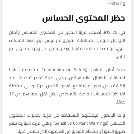
Filtering).
حظر المحتوى الحساس
في iOS 26، أصبحت مزايا التحذير من المحتوى الحساس وأمان
التواصل متوفرة لمكالمات الفيديو عبر فيس تايم. فعند اكتشاف
عُري، تتوقف المكالمة مؤقتًا ويظهر تحذير من وجود محتوى غير
لائق.
مزية أمان التواصل (Communication Safety) مخصصة أساسًا
لحسابات الأطفال والمراهقين، وهي مزية تُصدر تحذيرات عند
الكشف عن صور أو مقاطع فيديو تتضمن عريًا، وهي مفعلة
افتراضيًا للحسابات الخاصة بالأشخاص الذين تقل أعمارهم عن 17
عامًا.
وأما البالغون فيمكنهم الاستفادة من مزية تحذيرات المحتوى
الحساس (Sensitive Content Warnings)، وهي مزية اختيارية تمنع
ظهور الصور أو مقاطع الفيديو غير المرغوبة التي تتضمن عُريًا.