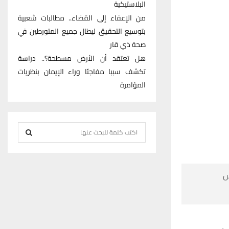
البلاستيكية
من الإعفاء إلى القضاء.. مطالبات شعبية
بتوسيع التحقيق ليطال جميع المتورطين في
صحة ذي قار
هل تعتقد أن الأرض مسطحة؟.. دراسة
تكشف سببا مفاجئا وراء الإيمان بنظريات
المؤامرة
S
e
S
a
r
E

c
h
A
f
R
o