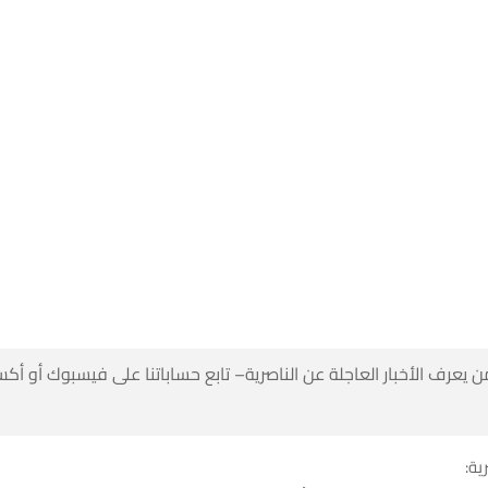
 كن أول من يعرف الأخبار العاجلة عن الناصرية– تابع حساباتنا على ف
شبك