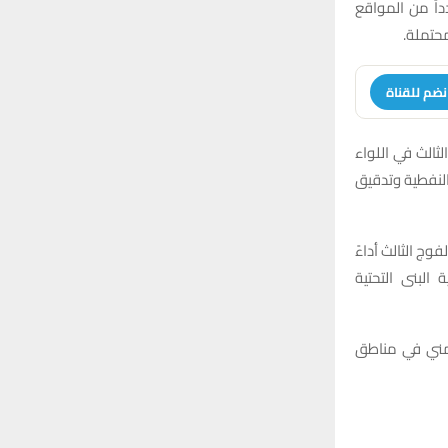
r
اً من المواقع
C
:
محتملة.
H
نضم للقناة
ثالث في اللواء
النفطية وتدقيق
وج الثالث أداءً
البنى التحتية
أمني في مناطق