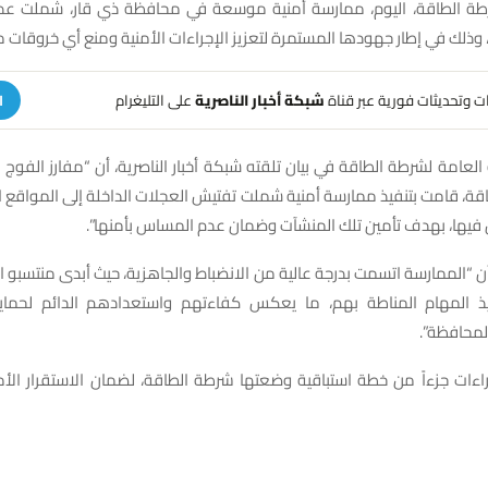
ة الطاقة، اليوم، ممارسة أمنية موسعة في محافظة ذي قار، شملت عدد
، وذلك في إطار جهودها المستمرة لتعزيز الإجراءات الأمنية ومنع أي خروقات 
هات وتحديثات فورية عبر قناة
شبكة أخبار الناصرية
على التليغرام
ا
العامة لشرطة الطاقة في بيان تلقته شبكة أخبار الناصرية، أن “مفارز الفوج ال
ة، قامت بتنفيذ ممارسة أمنية شملت تفتيش العجلات الداخلة إلى المواقع 
 فيها، بهدف تأمين تلك المنشآت وضمان عدم المساس بأمنها”.
 أن “الممارسة اتسمت بدرجة عالية من الانضباط والجاهزية، حيث أبدى منتسبو الف
يذ المهام المناطة بهم، ما يعكس كفاءتهم واستعدادهم الدائم لحماية 
لمحافظة”.
راءات جزءاً من خطة استباقية وضعتها شرطة الطاقة، لضمان الاستقرار ال