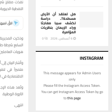
نفذت مفارز شرط
النفطية الحيوية
هل تعتقد أن الأرض
مسطحة؟.. دراسة
تكشف سببا مفاجئا
تلقَّ تنبي
وراء الإيمان بنظريات
المؤامرة
وذكرت المديرية 
6 أغسطس، 2026
0
السابع شرطة طاق
هويات العاملين
INSTAGRAM
وأشار البيان إلى
متميزاً في تنف
This message appears for Admin Users
الاقتصادية في ا
only:
Please fill the Instagram Access Token.
وتُعد هذه الإج
You can get Instagram Access Token by go
الثروة الوطنية.
to
this page
انتهى.