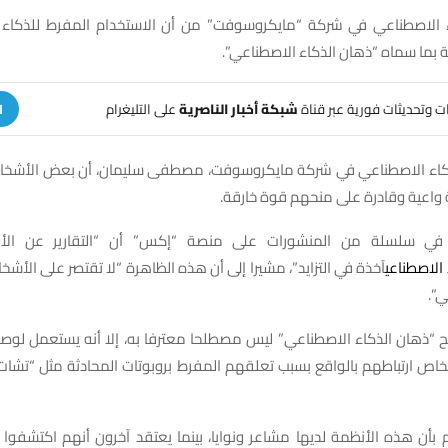
ء الاصطناعي في شركة “مايكروسوفت” من أن الاستخدام المفرط للذكاء
ة بما سماه “ذهان الذكاء الاصطناعي”.
هات وتحديثات فورية عبر قناة
شبكة أخبار الناصرية
على التليغرام
ا
ذكاء الاصطناعي في شركة مايكروسوفت، مصطفى سليمان، أن بعض الأشخا
 واعية وقادرة على منحهم قوة خارقة.
في سلسلة من المنشورات على منصة “إكس” أن “التقارير عن الأوه
 الاصطناعي
آخذة في التزايد”، مشيرا إلى أن هذه الظاهرة “لا تقتصر على الأشخ
ي”.
“ذهان الذكاء الاصطناعي” ليس مصطلحا معترفا به، إلا أنه يستعمل لوصف
خاص ارتباطهم بالواقع بسبب تعلقهم المفرط بروبوتات المحادثة مثل “تشات
بأن هذه الأنظمة لديها مشاعر ونوايا، بينما يعتقد آخرون أنهم اكتشفوا 