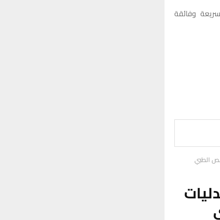
سريعة وفائقة
ار: إغلاق 7 صيدليات