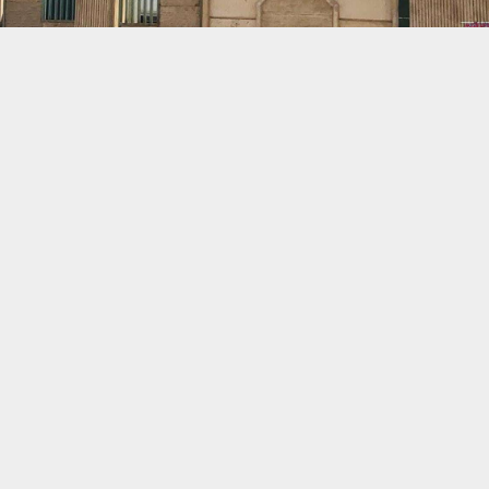
حسين تجربتك. سنفترض أنك موافق على هذا، ولكن يمكنك إلغاء الاشتراك إذا كنت
 من يعرف الأخبار العاجلة عن الناصرية– تابع حساباتنا على فيسبوك أو
ناصرية:
ي في دائرة صحة ذي قار أن قسم التفتيش في الدائرة أغلق قرابة السبع 
د ضبط أدوية غير خاضعة للفحص الرسمي، مخالفةً للضوابط الصحية المعتمد
تنبيهات وتحديثات فورية عبر قناة
شبكة أخبار الناصرية
على التليغرام
انضم
 لشبكة أخبار الناصرية أن فرق التفتيش تنفذ حملة ميدانية شاملة على الصيد
كد من سلامة الأدوية المطروحة، وضمان خضوعها للفحوص الطبية اللازمة قبل 
ن الجولة التفتيشية أسفرت عن ضبط كميات من العلاجات غير المفحوص
اضر رسمية تمهيدا لإتلافها، فيما تم إغلاق الصيدليات المخالفة لمدة تق