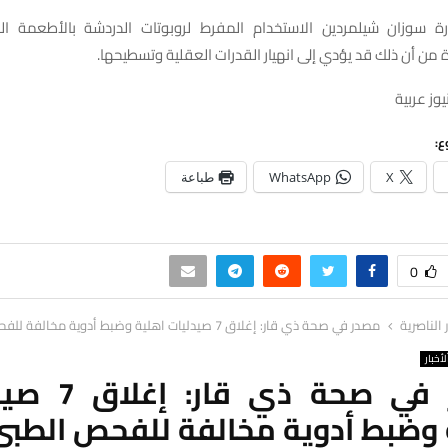
ة سوزان شيلمردين الاستخدام المفرط لروبوتات الدردشة بالأطعمة ال
 من أن ذلك قد يؤدي إلى انهيار القدرات العقلية وتسطيحها.
وز عربية
ع:
X
WhatsApp
طباعة
0
ر الناصرية
مصدر في صحة ذي قار: إغلاق 7 صيدليات اهلية وضبط أدوية مخالفة للفحص الطبي
لأخبار
مصدر في صحة ذي ق
 وضبط أدوية مخالفة للفحص الطبي