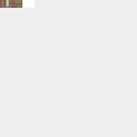
يستخدم هذا الموقع ملفات تعريف الارتباط لت
🔔 كن أول
شبكة أخبار ال
كشف مصدر صح
المحافظة بع
تلقَّ 
وأوضح المصدر
الأدوية للتأ
وأشار إلى أ
مصادرتها بمح