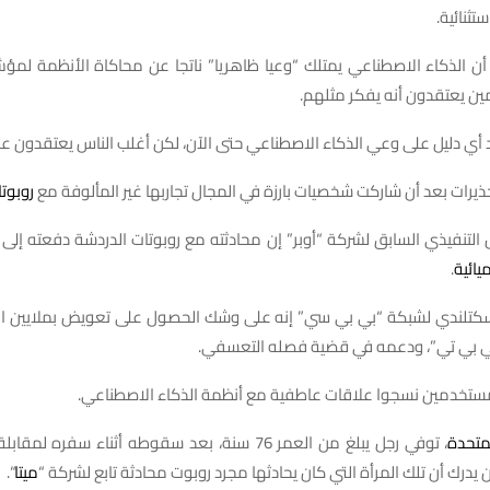
تثنائية.
ن الذكاء الاصطناعي يمتلك “وعيا ظاهريا” ناتجا عن محاكاة الأنظمة لمؤش
ن يعتقدون أنه يفكر مثلهم.
د أي دليل على وعي الذكاء الاصطناعي حتى الآن، لكن أغلب الناس يعتقدون 
يرات بعد أن شاركت شخصيات بارزة في المجال تجاربها غير المألوفة مع
روبوت
التنفيذي السابق لشركة “أوبر” إن محادثته مع روبوتات الدردشة دفعته إلى 
ميائية
.
اسكتلندي لشبكة “بي بي سي” إنه على وشك الحصول على تعويض بملايين الج
ي بي تي”، ودعمه في قضية فصله التعسفي.
ستخدمين نسجوا علاقات عاطفية مع أنظمة الذكاء الاصطناعي.
لمتحدة
، توفي رجل يبلغ من العمر 76 سنة، بعد سقوطه أثناء سفره 
 يدرك أن تلك المرأة التي كان يحادثها مجرد روبوت محادثة تابع لشركة “
ميتا
“.