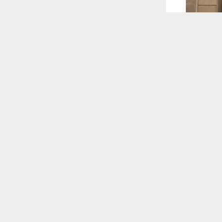
 ترغب في ذلك.
موافق
قراءة المزيد
 أكس
صيدليات في
ة.
 للقناة
ليات ومذاخر
تداولها.
ة، حيث جرى
ارب الأسبوع