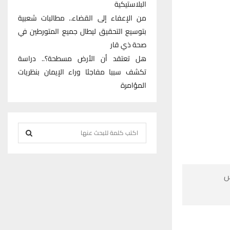
البلاستيكية
من الإعفاء إلى القضاء.. مطالبات شعبية
بتوسيع التحقيق ليطال جميع المتورطين في
صحة ذي قار
هل تعتقد أن الأرض مسطحة؟.. دراسة
تكشف سببا مفاجئا وراء الإيمان بنظريات
المؤامرة
S
e
S
a
r
E

c
h
A
f
R
o