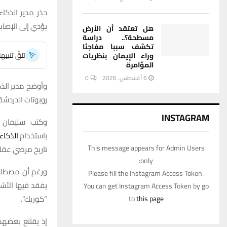
حذر مدير الذكا
يؤدي إلى الإصاب
هل تعتقد أن الأرض
مسطحة؟.. دراسة
تكشف سببا مفاجئا
تلقَّ تنبي
وراء الإيمان بنظريات
المؤامرة
6 أغسطس، 2026
0
وأوضح مدير ال
روبوتات الدردشة
INSTAGRAM
وكتب سليمان 
باستخدام
الذكاء
This message appears for Admin Users
تاريخ مرضي عقل
only:
ورغم أن مصطلح 
Please fill the Instagram Access Token.
يفقد فيها الأش
You can get Instagram Access Token by go
“كوريك”.
to
this page
إذ يقتنع بعضهم 