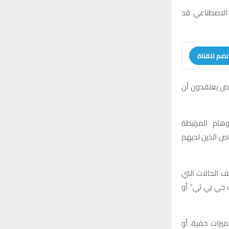
r
C
 الاصطناعي قد
:
H
نضم للقناة
ص يعتقدون أن
ام المرتبطة
اص الذين لديهم
 الحالات التي
 جي بي تي” أو
ميزات خفية، أو