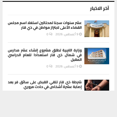
آخر الاخبار
عشر سنوات سجنا لمحتالين استغلا اسم مجلس
القضاء الأعلى لابتزاز مواطن في ذي قار
9 أغسطس، 2026
0
وزارة التربية تطلق مشروع إنشاء عشر مدارس
في شمال ذي قار استعدادا للعام الدراسي
المقبل
9 أغسطس، 2026
0
شرطة ذي قار تلقي القبض على سائق فر بعد
إصابة عشرة أشخاص في حادث مروري
9 أغسطس، 2026
0
يستخدم هذا الموقع ملفات تعريف الارتباط لتحسين تجربتك. سنفترض أنك
موافق على هذا، ولكن يمكنك إلغاء الاشتراك إذا كنت ترغب في ذلك.
سعر صرف الدولار أمام الدينار في البورصة
موافق
قراءة المزيد
المحلية لمدينة الناصرية اليوم