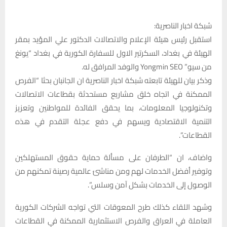
شبكة اخبار الناصرية:
استقبل رئيس هيئة الإعلام والاتصالات الدكتور علي المؤيد بمقر
الهيئة في بغداد، السكرتير الاول للسفارة الكورية في بغداد “يونغ
من سيو” Yongmin SEO والوفد المرافق له.
وذكر بيان للهيئة تابعته شبكة اخبار الناصرية ان الجانبان بحثا “الفرص
الممكنة في اتجاه خلق مشاريع مستحدثة بقطاعات الاتصالات
وتكنولوجيا المعلومات، بما يحقق الفائدة للمواطنين وتعزيز
التنمية الاقتصادية ويسهم في دفع عجلة التقدم في هذه
القطاعات”.
واضاف، ان “الطرفان على مسألة حماية حقوق المستهلكين
وتوفير أفضل الخدمات لهم ومن مناشئ عالمية رصينة تمكنهم من
الوصول إلى الخدمات بشكل آمن وسلس”.
وشهد اللقاء كذلك طرح المعوقات التي تواجه الشركات الكورية
العاملة في العراق والفرص الاستثمارية الممكنة في القطاعات