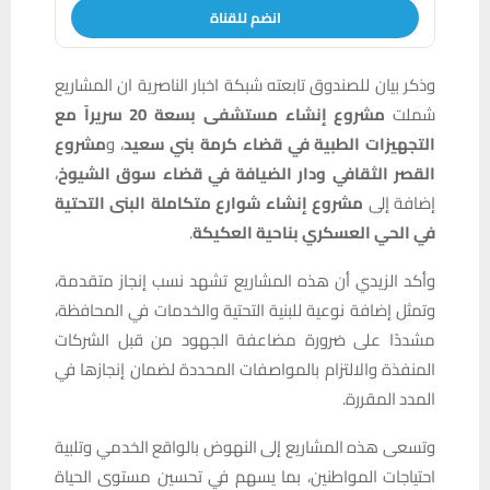
انضم للقناة
وذكر بيان للصندوق تابعته شبكة اخبار الناصرية ان المشاريع
شملت
مشروع إنشاء مستشفى بسعة 20 سريراً مع
التجهيزات الطبية في قضاء كرمة بني سعيد
، و
مشروع
القصر الثقافي ودار الضيافة في قضاء سوق الشيوخ
،
إضافة إلى
مشروع إنشاء شوارع متكاملة البنى التحتية
في الحي العسكري بناحية العكيكة
.
وأكد الزيدي أن هذه المشاريع تشهد نسب إنجاز متقدمة،
وتمثل إضافة نوعية للبنية التحتية والخدمات في المحافظة،
مشددًا على ضرورة مضاعفة الجهود من قبل الشركات
المنفذة والالتزام بالمواصفات المحددة لضمان إنجازها في
المدد المقررة.
وتسعى هذه المشاريع إلى النهوض بالواقع الخدمي وتلبية
احتياجات المواطنين، بما يسهم في تحسين مستوى الحياة