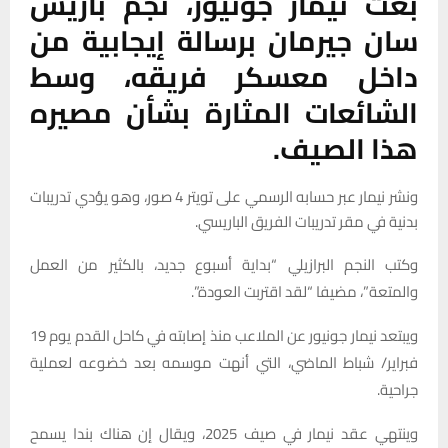
بعث نيمار جونيور، نجم باريس
سان جيرمان برسالة إيجابية من
داخل معسكر فريقه، وسط
الشائعات المثارة بشأن مصيره
هذا الصيف.
ونشر نيمار عبر حسابه الرسمي على تويتر 4 صور، وهو يؤدي تدريبات
بدنية في مقر تدريبات الفريق الباريسي.
وكتب النجم البرازيلي “بداية أسبوع جديد، بالكثير من العمل
والمتعة”، مضيفا “لقد اقتربت العودة”.
ويبتعد نيمار جونيور عن الملاعب منذ إصابته في كاحل القدم يوم 19
فبراير/ شباط الماضي، التي أنهت موسمه بعد خضوعه لعملية
جراحية.
وينتهي عقد نيمار في صيف 2025، ويقال إن هناك بندا يسمح