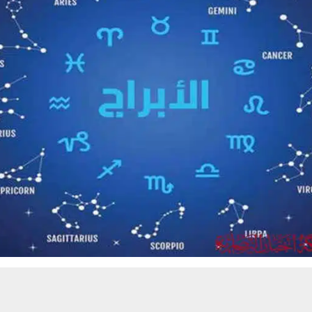
حسين تجربتك. سنفترض أنك موافق على هذا، ولكن يمكنك إلغاء الاشتراك إذا كنت
 من يعرف الأخبار العاجلة عن الناصرية– تابع حساباتنا على فيسبوك أو