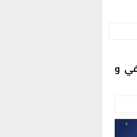
طفي و