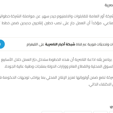
صرية
ركة أور العامة للقابلوات والالمنيوم حيدر سهر، عن مواصلة الشركة خطواته
لصناعي، مؤكداً أن العمل جارٍ على نصب خطين إنتاجيين جديدين ضمن خطط
هات وتحديثات فورية عبر قناة
شبكة أخبار الناصرية
على التليغرام
ا
نامج بثته اذاعة الناصرية أن هذه الخطوط ستدخل حيّز العمل خلال الأسابيع ال
سوق المحلية والقطاع العام ووزارات الدولة بمنتجات وطنية عالية الجودة.
شركة تضع ضمن أولوياتها تعزيز الإنتاج المحلي بما يواكب توجهات الحكومة 
لاكتفاء الذاتي.
ع: