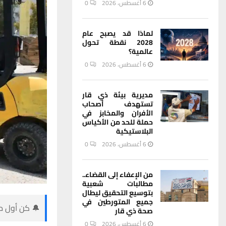
6 أغسطس، 2026
0
لماذا قد يصبح عام
2028 نقطة تحول
عالمية؟
6 أغسطس، 2026
0
مديرية بيئة ذي قار
تستهدف أصحاب
الأفران والمخابز في
حملة للحد من الأكياس
البلاستيكية
6 أغسطس، 2026
0
من الإعفاء إلى القضاء..
مطالبات شعبية
بتوسيع التحقيق ليطال
جميع المتورطين في
🔔 كن أول من
صحة ذي قار
6 أغسطس، 2026
0