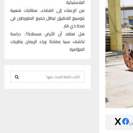
البلاستيكية
من الإعفاء إلى القضاء.. مطالبات شعبية
بتوسيع التحقيق ليطال جميع المتورطين في
صحة ذي قار
هل تعتقد أن الأرض مسطحة؟.. دراسة
تكشف سببا مفاجئا وراء الإيمان بنظريات
المؤامرة
S
e
S
a
r
E
c
h
A
f

R
o