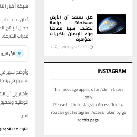
شبكة أخبار النا
هل تعتقد أن الأرض
أعلن مدير عام ش
مسطحة؟.. دراسة
مجال الإنتاج ا
تكشف سببا مفاجئا
وراء الإيمان بنظريات
قدرات الشركة.
المؤامرة
6 أغسطس، 2026
0
تلقَّ تنبي
INSTAGRAM
وأوضح سهر في بر
لتسهم في رفد ال
This message appears for Admin Users
وأشار إلى أن ال
only:
الوطنية وتحقيق ا
Please fill the Instagram Access Token.
You can get Instagram Access Token by go
انتهى.
to
this page
شارك هذا الموضو