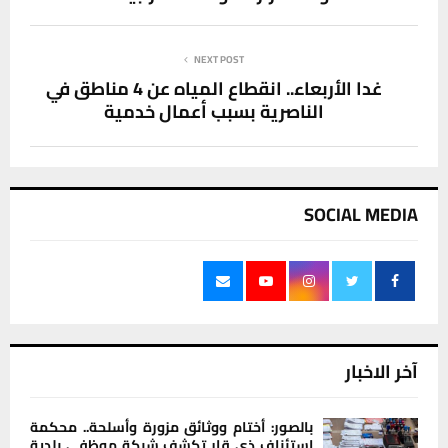
NEXT POST
غدا الأربعاء.. انقطاع المياه عن 4 مناطق في
الناصرية بسبب أعمال خدمية
SOCIAL MEDIA
آخر الاخبار
بالصور: أختام ووثائق مزورة وأسلحة.. محكمة
استئناف ذي قار تكشف شبكة موظفي بلدية