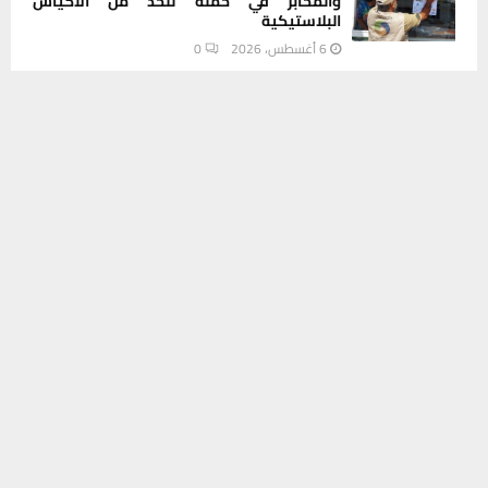
والمخابز في حملة للحد من الأكياس
البلاستيكية
6 أغسطس، 2026
0
يستخدم هذا الموقع ملفات تعريف الارتباط لتحسين تجربتك. سنفترض أنك
موافق على هذا، ولكن يمكنك إلغاء الاشتراك إذا كنت ترغب في ذلك.
INSTAGRAM
موافق
قراءة المزيد
This message appears for Admin Users only:
Please fill the Instagram Access Token. You can get Instagram
Access Token by go to
this page