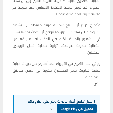
الحرارة الصغرى قرابة 30 درجة مئوية، مشيرًا إلى أن هذه
الأجواء قد توفر فرصة لالتقاط الأنفاس بعد موجة حر
قاسية ضربت المحافظة مؤخراً .
وأوضح كريم أن الرياح شمالية غربية معتدلة إلى نشطة
السرعة خلال ساعات النهار، ما يُتوقع أن يُحدث تحسناً نسبياً
في الشعور بالحرارة، لكنه في الوقت نفسه يرفع من
احتمالية حدوث عواصف ترابية محلية خلال اليومين
المقبلين.
ويأتي هذا التغيير في الأجواء بعد أسابيع من درجات حرارة
لاهبة تجاوزت حاجز الخمسين مئوية في بعض مناطق
المحافظة .
انتهى.
📱 حمل تطبيق أخبار الناصرية وكن على اطلاع دائم
×
تحميل من Google Play