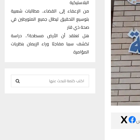
البلاستيكية
من الإعفاء إلى القضاء.. مطالبات شعبية
بتوسيع التحقيق ليطال جميع المتورطين في
صحة ذي قار
هل تعتقد أن الأرض مسطحة؟.. دراسة
تكشف سببا مفاجئا وراء الإيمان بنظريات
المؤامرة
S
e
S
a
r
E
c
h
A

f
R
o