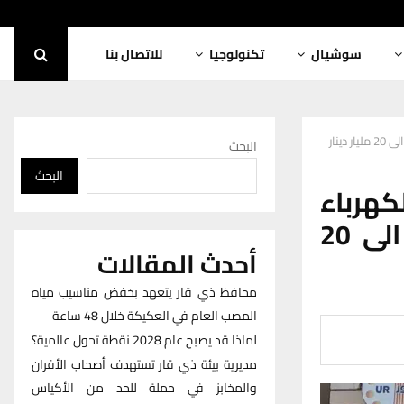
سوشيال
تكنولوجيا
للاتصال بنا
ينار
البحث
البحث
هرباء
ومسؤولين في الوزارة بسبب ديون تصل الى 20
أحدث المقالات
محافظ ذي قار يتعهد بخفض مناسيب مياه
المصب العام في العكيكة خلال 48 ساعة
لماذا قد يصبح عام 2028 نقطة تحول عالمية؟
مديرية بيئة ذي قار تستهدف أصحاب الأفران
والمخابز في حملة للحد من الأكياس