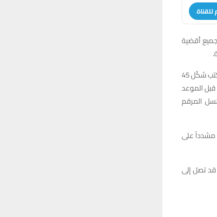
 للقناة
 جميع أقضية
.
وقال مدير إعلام مكتب مفوضية ذي قار، رائد عزيز، في تصريح لشبكة أخبار الناصرية، إن المكتب شكّل 45
ة قبل الموعد
لسل المرقم
 مشدداً على
قد تصل إلى