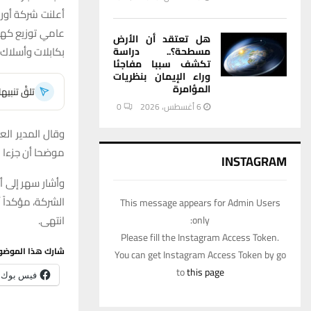
أعلنت شركة أور 
عامي توزيع كهر
هل تعتقد أن الأرض
بكابلات وأسلاك 
مسطحة؟.. دراسة
تكشف سببا مفاجئا
وراء الإيمان بنظريات
المؤامرة
تلقَّ تنبي
6 أغسطس، 2026
0
موضحا أن جزءا م
INSTAGRAM
وأشار سهر إلى 
الشركة، مؤكداً 
This message appears for Admin Users
انتهى.
only:
Please fill the Instagram Access Token.
شارك هذا الموضو
You can get Instagram Access Token by go
to
this page
فيس بوك