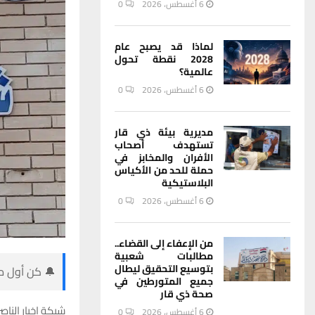
6 أغسطس، 2026
0
لماذا قد يصبح عام
2028 نقطة تحول
عالمية؟
6 أغسطس، 2026
0
مديرية بيئة ذي قار
تستهدف أصحاب
الأفران والمخابز في
حملة للحد من الأكياس
البلاستيكية
6 أغسطس، 2026
0
من الإعفاء إلى القضاء..
مطالبات شعبية
بتوسيع التحقيق ليطال
🔔 كن أول من
جميع المتورطين في
صحة ذي قار
شبكة اخبار الناصر
6 أغسطس، 2026
0