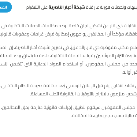
تنبيهات وتحديثات فورية عبر قناة
شبكة أخبار الناصرية
على التليغرام
انضم
تخابات ذي قار عن تشكيل لجان خاصة لرصد مخالفات الحملات الانتخابية في
فظة، مؤكداً أن المخالفين يواجهون إمكانية فرض غرامات وعقوبات قانونية
متابعة التزام المرشحين بقواعد الحملة الانتخابية، خاصة ما يتعلق ببدء الحمل
دد من مجلس المفوضين، أو استخدام المواد الدعائية التي تتضمن التس
ر أوانه.
نشاط انتخابي يتم قبل الإعلان الرسمي يُعد مخالفة صريحة للنظام الانتخابي،
حين ملزمون بالالتزام بالتوقيتات القانونية لتجنب المساءلة.
ن مجلس المفوضين سيقوم بتطبيق إجراءات قانونية صارمة بحق المخالفين، 
مالية حسب حجم وطبيعة المخالفة.