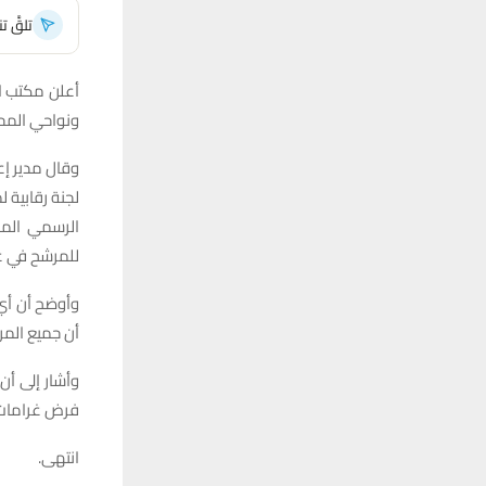
تلقَّ 
أعلن مكتب ان
ونواحي المحا
لجنة رقابية ل
الرسمي المح
للمرشح في غي
وأوضح أن أي 
أن جميع المرش
وأشار إلى أ
فرض غرامات 
انتهى.