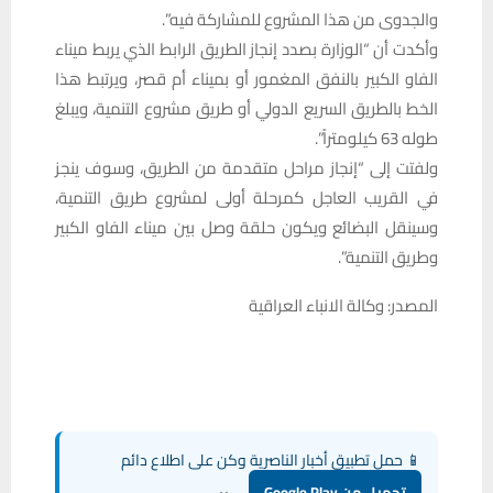
والجدوى من هذا المشروع للمشاركة فيه”.
وأكدت أن “الوزارة بصدد إنجاز الطريق الرابط الذي يربط ميناء
الفاو الكبير بالنفق المغمور أو بميناء أم قصر، ويرتبط هذا
الخط بالطريق السريع الدولي أو طريق مشروع التنمية، ويبلغ
طوله 63 كيلومتراً”.
ولفتت إلى “إنجاز مراحل متقدمة من الطريق، وسوف ينجز
في القريب العاجل كمرحلة أولى لمشروع طريق التنمية،
وسينقل البضائع ويكون حلقة وصل بين ميناء الفاو الكبير
وطريق التنمية”.
المصدر: وكالة الانباء العراقية
📱 حمل تطبيق أخبار الناصرية وكن على اطلاع دائم
×
تحميل من Google Play