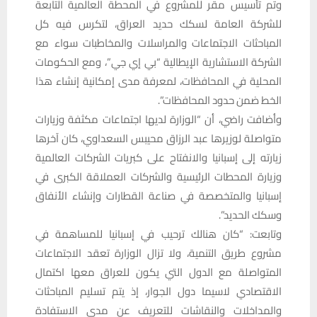
وتم تأسيس مقر للمشروع في المحطة العالمية التابعة
للشركة العامة لسكك حديد العراق، لتكرس فيه كل
المباحثات الاجتماعات والمراسلات والمخاطبات سواء مع
الشركة الاستشارية الإيطالية “بي إي جي”، ومع الحكومات
المحلية في المحافظات، لمعرفة مدى إمكانية إنشاء هذا
الخط ضمن حدود المحافظات”.
وأضافت راضي، أن “الوزارة لديها اجتماعات مكثفة وزيارات
متواصلة لوزيرها عبد الرزاق محيبس السعداوي، كان آخرها
زيارته إلى إسبانيا والانفتاح على كبريات الشركات العالمية
وزيارة المحطات الرئيسية والشركات العملاقة الكبرى في
إسبانيا والمتخصصة في صناعة القطارات وإنشاء الأنفاق
وسكك الحديد”.
وتابعت: “‏كان هنالك ترحيب في إسبانيا للمساهمة في
مشروع طريق التنمية، ولا تزال الوزارة تعقد الاجتماعات
المتواصلة مع الدول التي يكون للعراق معها اكتمال
الاقتصادي لاسيما دول الجوار، إذ يتم تسليم المباحثات
والمداخلات والنقاشات للتعريف عن مدى الاستفادة