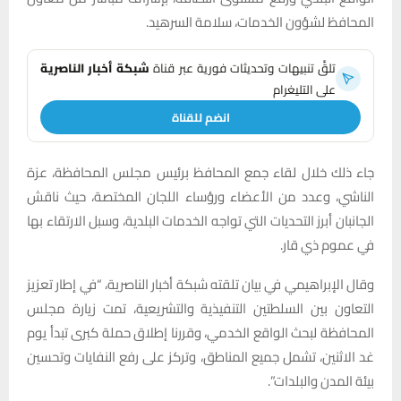
المحافظ لشؤون الخدمات، سلامة السرهيد.
تلقَّ تنبيهات وتحديثات فورية عبر قناة
شبكة أخبار الناصرية
على التليغرام
انضم للقناة
جاء ذلك خلال لقاء جمع المحافظ برئيس مجلس المحافظة، عزة
الناشي، وعدد من الأعضاء ورؤساء اللجان المختصة، حيث ناقش
الجانبان أبرز التحديات التي تواجه الخدمات البلدية، وسبل الارتقاء بها
في عموم ذي قار.
وقال الإبراهيمي في بيان تلقته شبكة أخبار الناصرية، “في إطار تعزيز
التعاون بين السلطتين التنفيذية والتشريعية، تمت زيارة مجلس
المحافظة لبحث الواقع الخدمي، وقررنا إطلاق حملة كبرى تبدأ يوم
غد الاثنين، تشمل جميع المناطق، وتركز على رفع النفايات وتحسين
بيئة المدن والبلدات”.