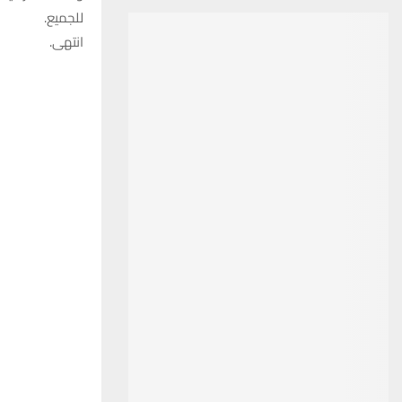
للجميع.
انتهى.