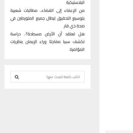
البلاستيكية
من الإعفاء إلى القضاء.. مطالبات شعبية
بتوسيع التحقيق ليطال جميع المتورطين في
صحة ذي قار
هل تعتقد أن الأرض مسطحة؟.. دراسة
تكشف سببا مفاجئا وراء الإيمان بنظريات
المؤامرة
S
e
S
a
r
E
c
h
A
f
R
o