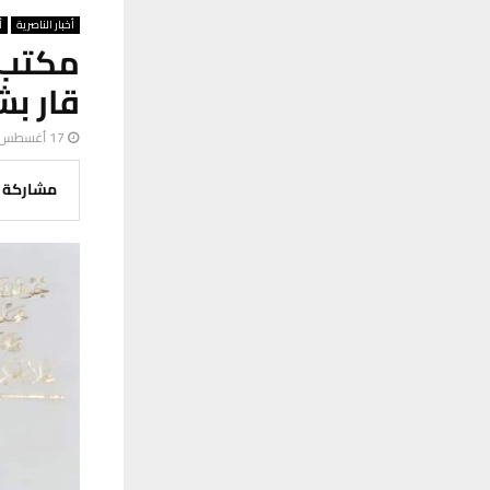
أخبار الناصرية
أ
مكتب 
قار بش
17 أغسطس، 2025
مشاركة