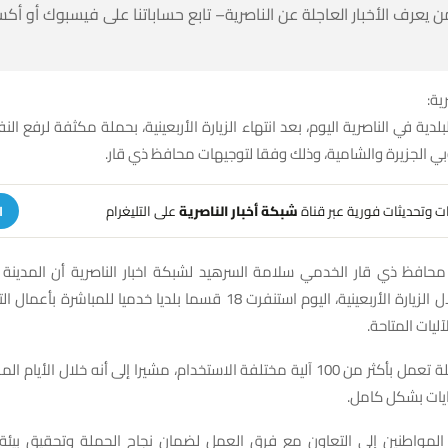
 كن أول من يعرف الأخبار العاجلة عن الناصرية– تابع حساباتنا على ف
شبك
لبلدية في الناصرية اليوم، بعد انتهاء الزيارة الأربعينية، بحملة مكثفة لرفع الن
السكنية في صوبي الجزيرة والشامية، وذلك وفقا لتوجيها
على التليغرام
شبكة أخبار الناصرية
تلقَّ تنبيهات وتحديثات فوري
ة
حافظ ذي قار الخدمي سلامة السرهيد لشبكة اخبار الناصرية أن المدين
ينية، اليوم استنفرت 18 قسما بلديا خدميا للمباشرة بأعمال التنظيف بمشاركة
العمال وجميع 
أكثر من 100 آلية مختلفة الاستخدام، مشيرا إلى أنه خلال الأيام المقبلة سيتم إنهاء
ملف تراكم النفا
المواطنين إلى التعاون مع فرق العمل لضمان نجاح الحملة وتحقيق بي