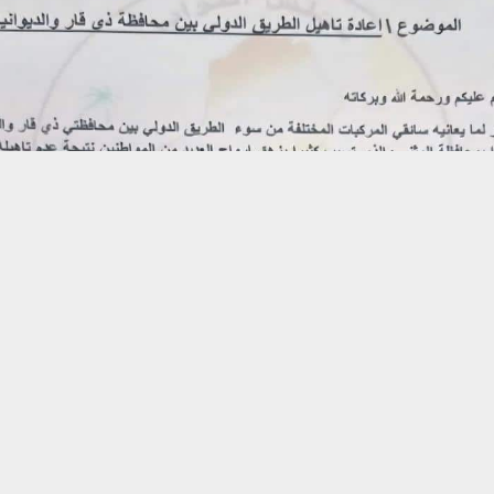
حسين تجربتك. سنفترض أنك موافق على هذا، ولكن يمكنك إلغاء الاشتراك إذا كنت