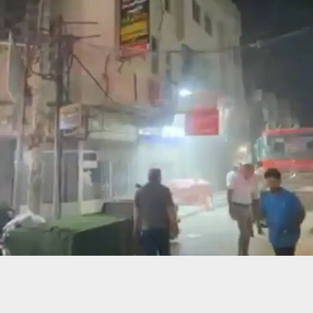
حسين تجربتك. سنفترض أنك موافق على هذا، ولكن يمكنك إلغاء الاشتراك إذا كنت