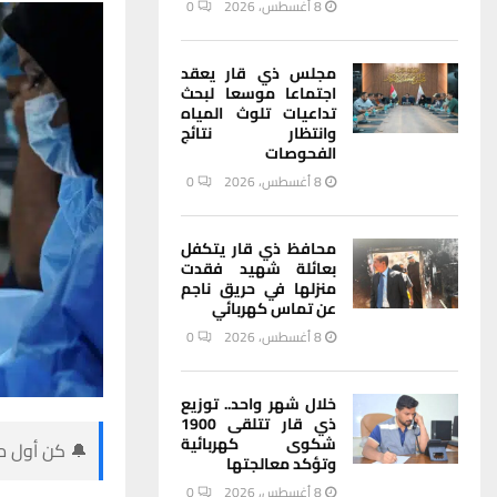
8 أغسطس، 2026
0
مجلس ذي قار يعقد
اجتماعا موسعا لبحث
تداعيات تلوث المياه
وانتظار نتائج
الفحوصات
8 أغسطس، 2026
0
محافظ ذي قار يتكفل
بعائلة شهيد فقدت
منزلها في حريق ناجم
عن تماس كهربائي
8 أغسطس، 2026
0
خلال شهر واحد.. توزيع
ذي قار تتلقى 1900
شكوى كهربائية
🔔 كن أول من
وتؤكد معالجتها
8 أغسطس، 2026
0