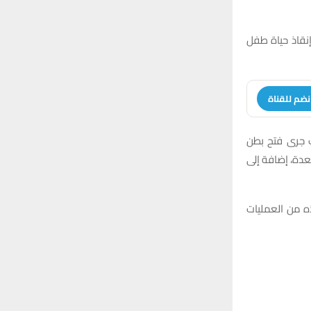
نقاذ حياة طفل
نضم للقناة
ث جرى فتح بطن
عدة، إضافة إلى
ه من العمليات