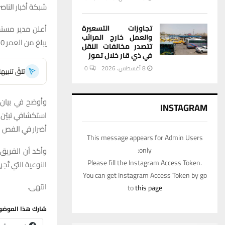
شبكة أخبار الناصر
تجاوزات التسعيرة
أعلن مدير مستش
والعمل خارج المرائب
يبلغ من العمر 10 سنوات بعد إصابته بطلق ناري عشوائي في الفخذ الأيمن.
تتصدر مخالفات النقل
في ذي قار خلال تموز
8 أغسطس، 2026
0
تلقَّ تنبي
وأوضح في بيان 
INSTAGRAM
استكشافي تبيّن 
أضرار في الفص ا
This message appears for Admin Users
only:
وأكد أن الفريق
Please fill the Instagram Access Token.
النوعية التي تُ
You can get Instagram Access Token by go
انتهى.
to
this page
شارك هذا الموضو