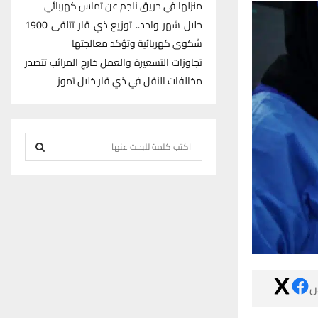
منزلها في حريق ناجم عن تماس كهربائي
خلال شهر واحد.. توزيع ذي قار تتلقى 1900
شكوى كهربائية وتؤكد معالجتها
تجاوزات التسعيرة والعمل خارج المرائب تتصدر
مخالفات النقل في ذي قار خلال تموز
S
e
S
a
r
E
c
h
A
f
R
o
r

C
:
H