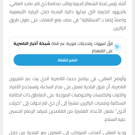
أشاد رئيس لجنة الشعائر الدينية ونائب محافظ ذي قار، ماجد العتابي،
بالجهود الكبيرة التي تبذلها دائرة البلدية خلال الزيارة الأربعينية،
واصفاً إياها بـ”الاستثنائية” في ملف رفع النفايات على طول طريق
الزائرين.
تلقَّ تنبيهات وتحديثات فورية عبر قناة
شبكة أخبار الناصرية
على التليغرام
انضم للقناة
وأوضح العتابي، في برنامج حديث
الناصرية الذي يبث عبر تلفزيون
الناصرية، أن فرق البلدية تعمل على مدار الساعة، وتستخدم الأفراد
والآليات والكابسات والحوضيات الموزعة على المناطق ذات الكثافة
السكانية وممرات الزائرين، مشيراً إلى أن ذي قار تحولت إلى “كربلاء
أخرى” بفعل الأعداد الغفيرة من القاصدين لمرقد الإمام الحسين
عليه السلام.
ودعا العتابي أصحاب المواكب إلى التعاون مع البلدية من خلال