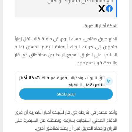
تابع حساباتنا على فيسبوك أو أكس
شبكة أخبار الناصرية:
اندلع حريق مفاجئ، مساء اليوم، في حافلة كانت تقل زواراً
متجهين إلى كربلاء لإحياء أربعينية الإمام الحسين (عليه
السلام)، على الطريق السريع الرابط بين محافظتي ذي قار
والبصرة، قرب جسر فهد.
تلقَّ تنبيهات وتحديثات فورية عبر قناة
شبكة أخبار
الناصرية
على التليغرام
انضم للقناة
وأكد مصدر في شرطة ذي قار لشبكة أخبار الناصرية أن فرق
الدفاع المدني استجابت بسرعة، وتمكنت من السيطرة على
النيران وإخماد الحريق قبل أن يمتد لمناطق أخرى.