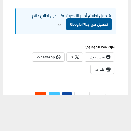
📱 حمل تطبيق أخبار الناصرية وكن على اطلاع دائم
×
تحميل من Google Play
شارك هذا الموضوع:
فيس بوك
X
WhatsApp
طباعة
مشاركة
0
يستخدم هذا الموقع ملفات تعريف الارتباط لتحسين تجربتك. سنفترض أنك
موافق على هذا، ولكن يمكنك إلغاء الاشتراك إذا كنت ترغب في ذلك.
موافق
قراءة المزيد