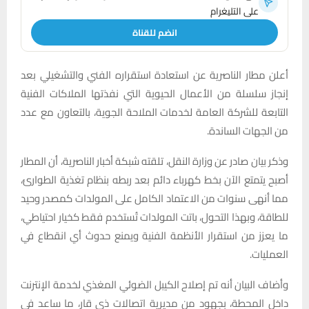
على التليغرام
انضم للقناة
أعلن مطار الناصرية عن استعادة استقراره الفني والتشغيلي بعد
إنجاز سلسلة من الأعمال الحيوية التي نفذتها الملاكات الفنية
التابعة للشركة العامة لخدمات الملاحة الجوية، بالتعاون مع عدد
من الجهات الساندة.
وذكر بيان صادر عن وزارة النقل، تلقته شبكة أخبار الناصرية، أن المطار
أصبح يتمتع الآن بخط كهرباء دائم بعد ربطه بنظام تغذية الطوارئ،
مما أنهى سنوات من الاعتماد الكامل على المولدات كمصدر وحيد
للطاقة، وبهذا التحول، باتت المولدات تُستخدم فقط كخيار احتياطي،
ما يعزز من استقرار الأنظمة الفنية ويمنع حدوث أي انقطاع في
العمليات.
وأضاف البيان أنه تم إصلاح الكيبل الضوئي المغذي لخدمة الإنترنت
داخل المحطة، بجهود من مديرية اتصالات ذي قار، ما ساعد في