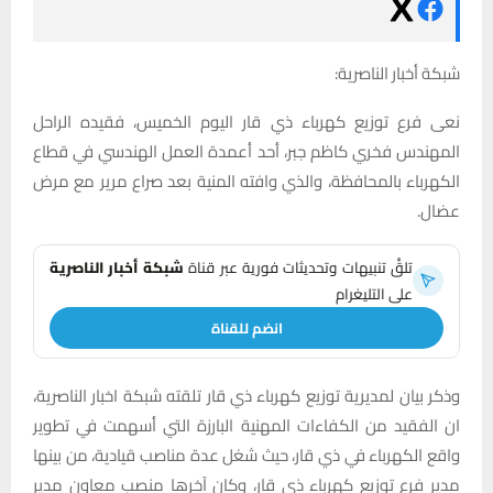
شبكة أخبار الناصرية:
نعى فرع توزيع كهرباء ذي قار اليوم الخميس، فقيده الراحل
المهندس فخري كاظم جبر، أحد أعمدة العمل الهندسي في قطاع
الكهرباء بالمحافظة، والذي وافته المنية بعد صراع مرير مع مرض
عضال.
تلقَّ تنبيهات وتحديثات فورية عبر قناة
شبكة أخبار الناصرية
على التليغرام
انضم للقناة
وذكر بيان لمديرية توزيع كهرباء ذي قار تلقته شبكة اخبار الناصرية،
ان الفقيد من الكفاءات المهنية البارزة التي أسهمت في تطوير
واقع الكهرباء في ذي قار، حيث شغل عدة مناصب قيادية، من بينها
مدير فرع توزيع كهرباء ذي قار، وكان آخرها منصب معاون مدير