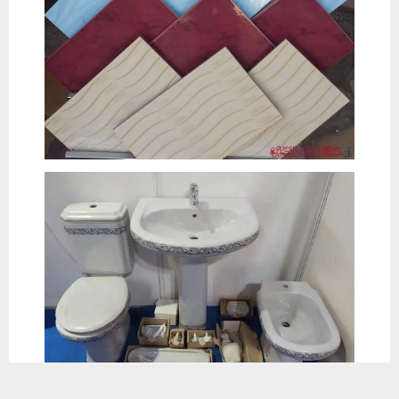
يستخدم هذا الموقع ملفات تعريف الارتباط لتحسين تجربتك. سنفترض أنك