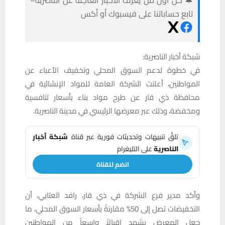
🔔 كن أول من يعرف الأخبار العاجلة عن الناصرية–
تابع حساباتنا على فيسبوك أو أكس
شبكة أخبار الناصرية:
في خطوة لدعم السوق المحلي وتخفيف الأعباء عن
المواطنين، أعلنت الشركة العامة للمواد الإنشائية في
محافظة ذي قار عن طرح مواد بناء بأسعار تنافسية
ومخفضة، وذلك عبر معرضها الرئيسي في مدينة الناصرية.
تلقَّ تنبيهات وتحديثات فورية عبر قناة
شبكة أخبار
الناصرية
على التليغرام
انضم للقناة
وأكد مدير فرع الشركة في ذي قار، رافد العتابي، أن
التخفيضات تصل إلى 50% مقارنةً بأسعار السوق المحلي، ما
جعل المعرض يشهد إقبالاً واسعاً من المواطنين