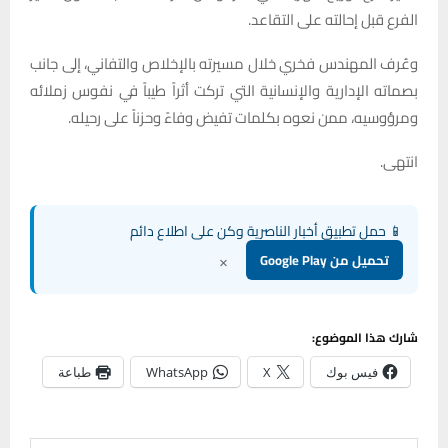
الفرع قبل إحالته على التقاعد.
وعُرف المهندس فخري خلال مسيرته بالإخلاص والتفاني، إلى جانب
بصماته الإدارية والإنسانية التي تركت أثراً طيباً في نفوس زملائه
ومرؤوسيه، ممن نعوه بكلمات تفيض وفاءً وحزناً على رحيله.
انتهى.
📱 حمل تطبيق أخبار الناصرية وكن على اطلاع دائم
×
تحميل من Google Play
شارك هذا الموضوع:
فيس بوك
X
WhatsApp
طباعة