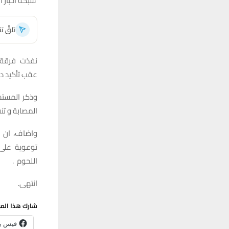
شبكة اخبار ال
تلقَّ 
نفذت فرقة ا
عقب تأكيد دا
وذكر المستشف
المصابة و تنف
واضاف، ان ا
توعوية على 
اللحوم .
انتهى.
شارك هذا الم
فيس ب