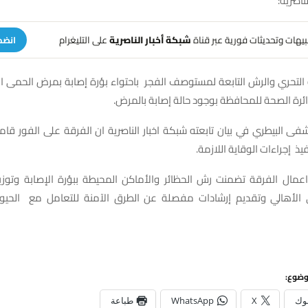
ناصرية:
تنبيهات وتحديثات فورية عبر قناة
شبكة أخبار الناصرية
على التليغرام
انضم
لتحري والرش التابعة لمستوصف الفجر باحتواء بؤرة إصابة بمرض الحمى الن
ئرة الصحة للمحافظة بوجود حالة إصابة بالمرض.
ى البيطري في بيان تابعته شبكة اخبار الناصرية ان الفرقة على الفور قامت
يذ إجراءات الوقاية اللازمة.
عمال الفرقة تضمنت رش الحظائر والأماكن المحيطة ببؤرة الإصابة وتوز
الأهالي وتقديم إرشادات مفصلة عن الطرق الآمنة للتعامل مع الحيو
وضوع:
وك
X
WhatsApp
طباعة