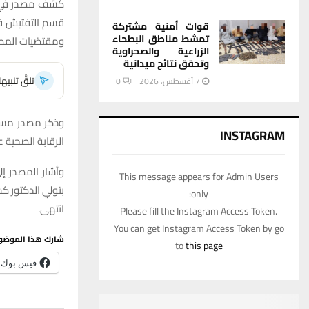
كشف مصدر في د
قسم التفتيش في 
قوات أمنية مشتركة
تمشط مناطق البطحاء
ومقتضيات المصل
الزراعية والصحراوية
وتحقق نتائج ميدانية
تلقَّ تنبي
7 أغسطس، 2026
0
وذكر مصدر مسؤول
INSTAGRAM
الرقابة الصحية 
وأشار المصدر إل
This message appears for Admin Users
بتولي الدكتور 
only:
انتهى.
Please fill the Instagram Access Token.
You can get Instagram Access Token by go
شارك هذا الموضو
to
this page
فيس بوك