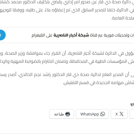
ائرة صحة ذي قار عن صدور أمر إداري يقضي بتكليف الدكتور محمد كشاش
الدائرة، خلفا للمدير السابق الذي تم إعفاؤه بناءً على طلبه، ووفقا لتوجيه
حة العامة.
هات وتحديثات فورية عبر قناة
شبكة أخبار الناصرية
على التليغرام
ا
 في الدائرة لشبكة أخبار الناصرية، أن القرار جاء بموافقة وزير الصحة، و
على المؤسسات الطبية في المحافظة، وضمان الالتزام بالضوابط المهنية والإدار
ى أن المدير العام لدائرة صحة ذي قار الدكتور راشد نجم الخالدي، أصدر رسمي
كشاش مهامه الجديدة في قسم التفتيش.
ع:
X
WhatsApp
طباعة