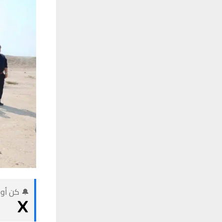
🔔 كن أول