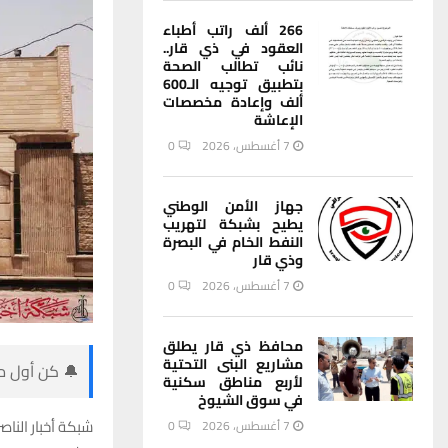
266 ألف راتب أطباء
العقود في ذي قار..
نائب تطالب الصحة
بتطبيق توجيه الـ600
ألف وإعادة مخصصات
الإعاشة
7 أغسطس، 2026
0
جهاز الأمن الوطني
يطيح بشبكة لتهريب
النفط الخام في البصرة
وذي قار
7 أغسطس، 2026
0
محافظ ذي قار يطلق
مشاريع البنى التحتية
🔔 كن أول من
لأربع مناطق سكنية
في سوق الشيوخ
شبكة أخبار الناصر
7 أغسطس، 2026
0