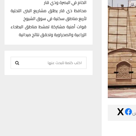
الخام في البصرة وذي قار
محافظ ذي قار يطلق مشاريع البنى التحتية
لأربع مناطق سكنية في سوق الشيوخ
قوات أمنية مشتركة تمشط مناطق البطحاء
الزراعية والصحراوية وتحقق نتائج ميدانية
S
e
S
a
r
E
c
h
A
f
R

o
r
C
:
H