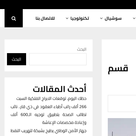
سوشيال
تكنولوجيا
للاتصال بنا
البحث
البحث
 قسم
أحدث المقالات
حظك اليوم، توقعات الابراج الفلكية السبت
266 ألف راتب أطباء العقود في ذي قار.. نائب
تطالب الصحة بتطبيق توجيه الـ600 ألف
وإعادة مخصصات الإعاشة
جهاز الأمن الوطني يطيح بشبكة لتهريب النفط