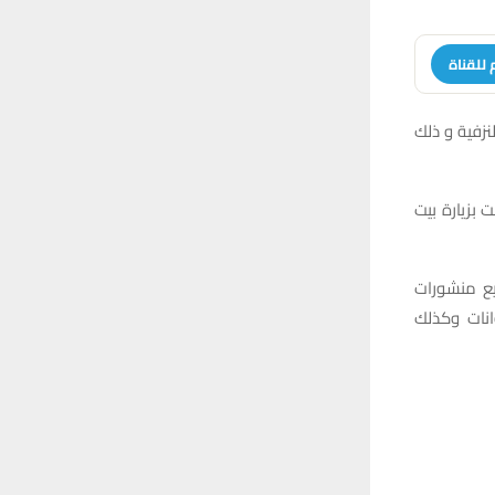
 للقناة
زفية و ذلك
 بزيارة بيت
يع منشورات
انات وكذلك