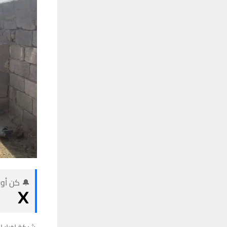
🔔 كن أول