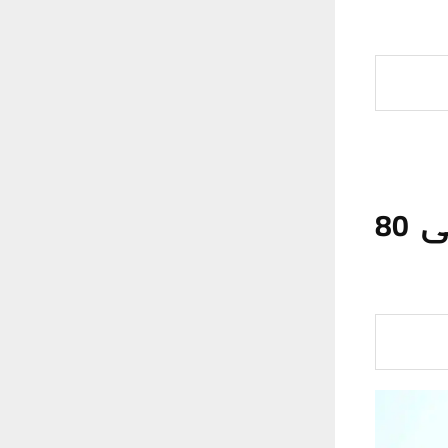
نفط ذي قار ترفع إنتاج حقل الناصرية إلى 80