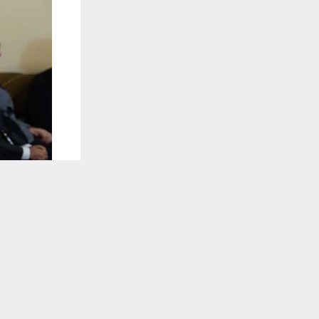
يستخدم هذا الموقع ملفات تعريف الارتباط لت
🔔 كن أول