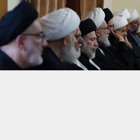
حسين تجربتك. سنفترض أنك موافق على هذا، ولكن يمكنك إلغاء الاشتراك إذا كنت
 من يعرف الأخبار العاجلة عن الناصرية– تابع حساباتنا على فيسبوك أو