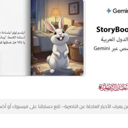
 كن أول من يعرف الأخبار العاجلة عن الناصرية– تابع حساباتنا على ف