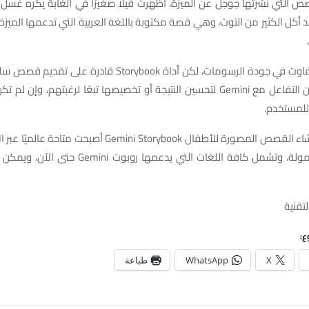
 التي نشرتها جوجل عن الميزة، أظهرت فيلًا صغيرًا في الغابة يكره غسل أ
عد أكل الكثير من التوت، وهي قصة مكتوبة باللغة العربية التي تدعمها الميزة
ويوجد بعض التفاوت في جودة الرسومات، لكن أداة Storybook قاد
المستخدمين من التفاعل مع Gemini لتحسين النتيجة أو تخصيصها تبعًا لرغبتهم، وإن
 للمستخدم.
يُذكر أن ميزة إنشاء القصص المصورة للأطفال Gemini Storybook أصب
شمل كافة اللغات التي يدعمها روبوت Gemini حتى الآن، ويمكن تجربتها
لتقنية
ع:
X
WhatsApp
طباعة