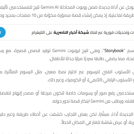
كشفت شركة جوجل عن أداة جديدة ضمن روبوت المحادثة ini AI
تفاعلية، إذ يمكن إنشاء قصة مصوّرة مكوّنة من 10 صفحات بمجرد وصف فكرتها.
هات وتحديثات فورية عبر قناة
شبكة أخبار الناصرية
على التليغرام
ا
سم “
Storybook
“، وهي تتيح لروبوت Gemini توليد قصص قصي
 مما يضفي طابعًا سرديًا مرئيًا جذابًا للأطفال.
لأسلوب الفني للرسوم عبر اختيار نمط معين، مثل الرسوم المتأثرة بع
لمستخدمين رفع صور أو رسومات خاصة لتكون مرجعًا أو مصدر إلهام للقصة،
ن Gemini ابتكار قصة تدور حوله.
الجديدة أداءً مبشّرًا، لكن بعض التجارب كشفت عن أخطاء طريفة وغير دق
ة، أو عرض شاشة تلفاز في المكان الخطأ.