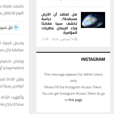
النوم للأطفال بطريقة 
هل تعتقد أن الأرض
مسطحة؟.. دراسة
تكشف سببا مفاجئا
تلقَّ تنبي
وراء الإيمان بنظريات
المؤامرة
6 أغسطس، 2026
0
وتحمل الميزة ا
مرافقة لكل صفحة،
INSTAGRAM
ويمكن تخصيص ا
(claymation)، أو الأسلوب الياباني (الأنمي)، أو الكوميك، وغير ذلك.
This message appears for Admin Users
وتتيح الأداة ل
only:
الوالدين رسمًا لطفله، ويطلب م
Please fill the Instagram Access Token.
You can get Instagram Access Token by go
وأظهرت الأداة 
to
this page
سمكة بذراع بشري