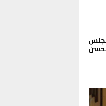
 مجلس
لحسن