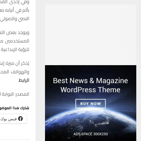
وفي إحدى القصص
بألم في أنيابه ب
النصي والصوتي.
للرؤية الإبداعية
والهواتف المحمولة، وت
الرابط
.
المصدر: البوابة ا
شارك هذا الموضو
فيس بوك