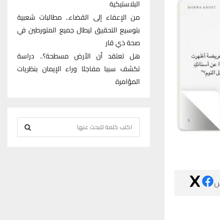
البلاستيكية
من الإعفاء إلى القضاء.. مطالبات شعبية
بتوسيع التحقيق ليطال جميع المتورطين في
صحة ذي قار
هل تعتقد أن الأرض مسطحة؟.. دراسة
تكشف سببا مفاجئا وراء الإيمان بنظريات
المؤامرة
S
e
S
a
r
E
c

h
A
f
R
o