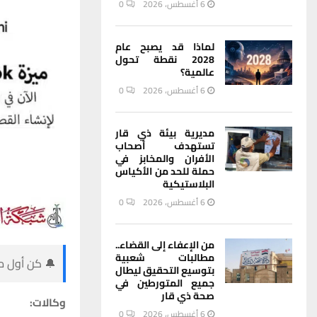
6 أغسطس، 2026
0
لماذا قد يصبح عام
2028 نقطة تحول
عالمية؟
6 أغسطس، 2026
0
مديرية بيئة ذي قار
تستهدف أصحاب
الأفران والمخابز في
حملة للحد من الأكياس
البلاستيكية
6 أغسطس، 2026
0
من الإعفاء إلى القضاء..
مطالبات شعبية
🔔 كن أول من
بتوسيع التحقيق ليطال
جميع المتورطين في
صحة ذي قار
وكالات:
6 أغسطس، 2026
0