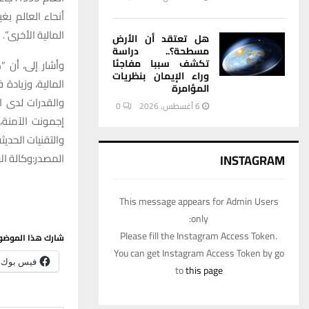
أنحاء العالم ب
المالية الأخرى”.
هل تعتقد أن الأرض
مسطحة؟.. دراسة
تكشف سببا مفاجئا
وأشار إلى، أن 
وراء الإيمان بنظريات
المالية، وزيادة
المؤامرة
والقدرات لدى ا
6 أغسطس، 2026
0
إجمونت الآمنة،
والتقنيات الحديثة
المصدر:وكالة الا
INSTAGRAM
This message appears for Admin Users
only:
Please fill the Instagram Access Token.
شارك هذا الموضو
You can get Instagram Access Token by go
فيس بوك
to
this page