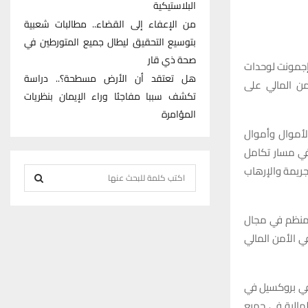
البلاستيكية
من الإعفاء إلى القضاء.. مطالبات شعبية
بتوسيع التحقيق ليطال جميع المتورطين في
صحة ذي قار
إجمونت لوحدات
هل تعتقد أن الأرض مسطحة؟.. دراسة
من المالي على
تكشف سببا مفاجئا وراء الإيمان بنظريات
المؤامرة
لأموال وأموال
ت EGMOND)، يعد نقطة تحول في مسار تكامل
جريمة والإرهاب
S
e
S
a
لمنظم في مجال
r
E
ي الأمن المالي
c
h
A
f
في بروكسيل في
R
o
المالية في جميع