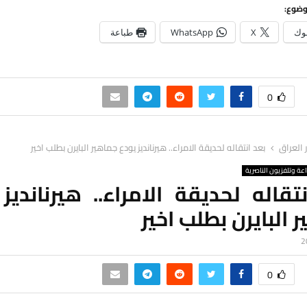
وضوع:
وك
X
WhatsApp
طباعة
0
ر العراق
بعد انتقاله لحديقة الامراء.. هيرنانديز يودع جماهير البايرن بطلب اخير
اعة وتلفزيون الناصرية
تقاله لحديقة الامراء.. هيرنانديز
 البايرن بطلب اخير
0