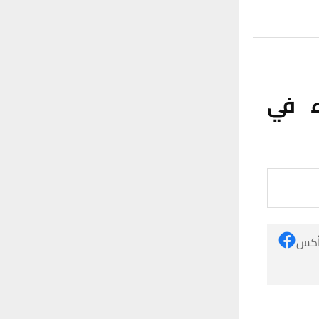
ء في
 أكس