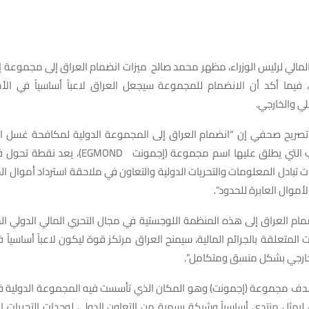
المالي لرئيس الوزراء، مظهر محمد صالح ميزات انضمام العراق إلى مجموعة 
ية، فيما أكد أن الانضمام للمجموعة سيجعل العراق لاعباً أساسياً في الأ
لي والخارجي.
صريح صحفي إن “انضمام العراق إلى المجموعة الدولية لمكافحة غسل ا
الجرائم والإرهاب التي يطلق عليها اسم مجموعة (إجمون
 تبادل المعلومات والتحريات الدولية والتعاون في ملاحقة استرداد أموال ال
موال العابرة للحدود”.
مام العراق إلى هذه المنظمة اللوجستية في مجال التحري المالي الدولي ا
 المتعلقة بالجرائم المالية، سيمنح العراق مرتكز قوة ليكون لاعباً أساسياً ف
الخارجي بشكل منسق ومتكامل”.
دف مجموعة (إجمونت) وهو المكان الذي تأسست فيه المجموعة الدولية 
 1995، جاء ليمثل منتدى أساسياً وشبكة رسمية من التعاون الدولي لوحدات التحريات 