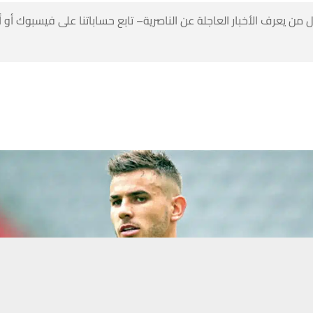
 من يعرف الأخبار العاجلة عن الناصرية– تابع حساباتنا على فيسبوك أو
حسين تجربتك. سنفترض أنك موافق على هذا، ولكن يمكنك إلغاء الاشتراك إذا كنت