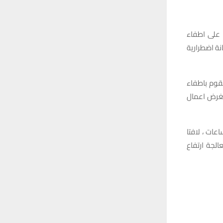
 على اطفاء
باعمال صيانة اضطرارية
قوم باطفاء
 ليوم غدٍ الإثنين لغرض اعمال
لمدة اربع ساعات ، لافتا
لجة ارتفاع