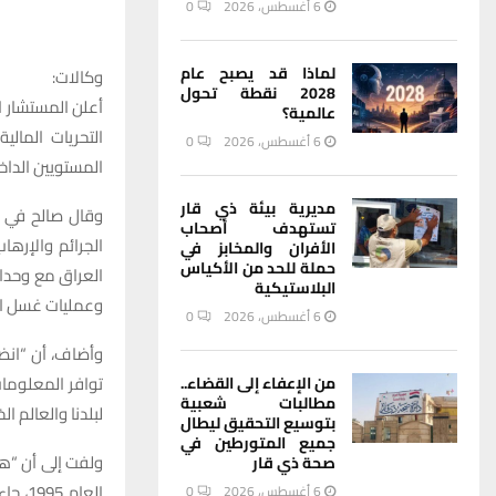
6 أغسطس، 2026
0
لماذا قد يصبح عام
وكالات:
2028 نقطة تحول
أعلن المستشار 
عالمية؟
التحريات المال
6 أغسطس، 2026
0
المستويين الداخ
مديرية بيئة ذي قار
وقال صالح في ت
تستهدف أصحاب
الأفران والمخابز في
حملة للحد من الأكياس
العراق مع وحدات
البلاستيكية
وعمليات غسل الأ
6 أغسطس، 2026
0
وأضاف، أن “انض
توافر المعلومات
من الإعفاء إلى القضاء..
مطالبات شعبية
لبلدنا والعالم 
بتوسيع التحقيق ليطال
جميع المتورطين في
ولفت إلى أن “ه
صحة ذي قار
العام
6 أغسطس، 2026
0