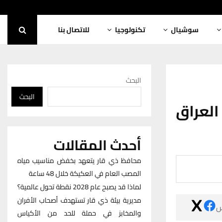
للاتصال بنا
تكنولوجيا
سوشيال
البحث
البحث
مستشار
أحدث المقالات
محافظ ذي قار يتعهد بخفض مناسيب مياه
المصب العام في العكيكة خلال 48 ساعة
لماذا قد يصبح عام 2028 نقطة تحول عالمية؟
مديرية بيئة ذي قار تستهدف أصحاب الأفران

والمخابز في حملة للحد من الأكياس