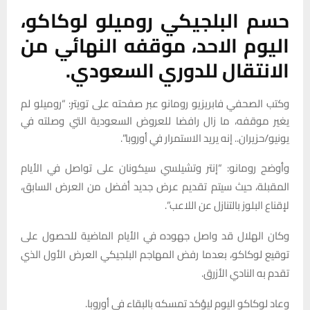
حسم البلجيكي روميلو لوكاكو،
اليوم الاحد، موقفه النهائي من
الانتقال للدوري السعودي.
وكتب الصحفي فابريزيو رومانو عبر صفحته على تويتر: “روميلو لم
يغير موقفه، ما زال رافضا للعروض السعودية التي وصلته في
يونيو/حزيران.. إنه يريد الاستمرار في أوروبا”.
وأوضح رومانو: “إنتر وتشيلسي سيكونان على تواصل في الأيام
المقبلة، حيث سيتم تقديم عرض جديد أفضل من العرض السابق،
لإقناع البلوز بالتنازل عن اللاعب”.
وكان الهلال قد واصل جهوده في الأيام الماضية للحصول على
توقيع لوكاكو، بعدما رفض المهاجم البلجيكي العرض الأول الذي
تقدم به النادي الأزرق.
وعاد لوكاكو اليوم ليؤكد تمسكه بالبقاء في أوروبا.