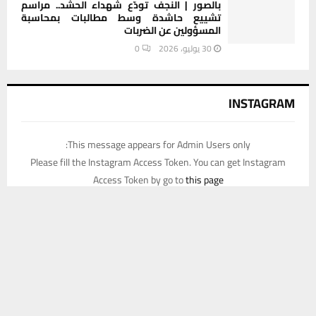
بالصور | النجف تودّع شهداء الحشد.. مراسم
تشييع حاشدة وسط مطالبات بمحاسبة
المسؤولين عن الضربات
30 يوليو، 2026
0
INSTAGRAM
This message appears for Admin Users only:
Please fill the Instagram Access Token. You can get Instagram
Access Token by go to
this page
يستخدم هذا الموقع ملفات تعريف الارتباط لتحسين تجربتك. سنفترض أنك
موافق على هذا، ولكن يمكنك إلغاء الاشتراك إذا كنت ترغب في ذلك.
موافق
قراءة المزيد