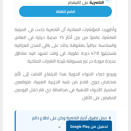
الناصرية
على التليغرام
انضم للقناة
وأظهرت المؤشرات المناخية أن الناصرية جاءت في المرتبة
العاشرة عالميًا من بين أكثر 15 مدينة حرارة في العالم،
والسادسة عراقياً ،متفوقة بذلك على باقي المدن العراقية
بتسجيلها 47،9 درجة مئوية، في وقت تشهد فيه مناطق
عديدة موجة حر غير مسبوقة نتيجة التغيرات المناخية.
ويرجع خبراء الانواء الجوية هذا الارتفاع اللافت إلى تأثير
منخفض جوي قادم من شبه الجزيرة العربية، متوقعين
استمرار الأجواء اللاهبة في محافظة ذي قار خلال اليومين
المقبلين على الأقل.
📱 حمل تطبيق أخبار الناصرية وكن على اطلاع دائم
×
تحميل من Google Play