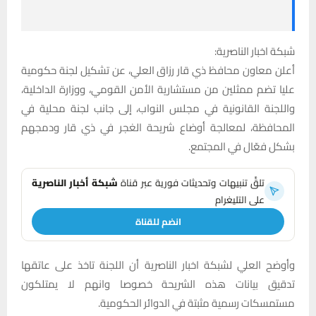
شبكة اخبار الناصرية:
أعلن معاون محافظ ذي قار رزاق العلي، عن تشكيل لجنة حكومية
عليا تضم ممثلين من مستشارية الأمن القومي، ووزارة الداخلية،
واللجنة القانونية في مجلس النواب، إلى جانب لجنة محلية في
المحافظة، لمعالجة أوضاع شريحة الغجر في ذي قار ودمجهم
بشكل فعّال في المجتمع.
تلقَّ تنبيهات وتحديثات فورية عبر قناة
شبكة أخبار الناصرية
على التليغرام
انضم للقناة
وأوضح العلي لشبكة اخبار الناصرية أن اللجنة تاخذ على عاتقها
تدقيق بيانات هذه الشريحة خصوصا وانهم لا يمتلكون
مستمسكات رسمية مثبتة في الدوائر الحكومية.