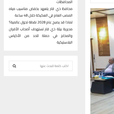
المحافظات
محافظ ذي قار يتعهد بخفض مناسيب مياه
المصب العام في العكيكة خلال 48 ساعة
لماذا قد يصبح عام 2028 نقطة تحول عالمية؟
مديرية بيئة ذي قار تستهدف أصحاب الأفران
والمخابز في حملة للحد من الأكياس
البلاستيكية
S
e
S
a
r
E
c
h
A
f
R
o