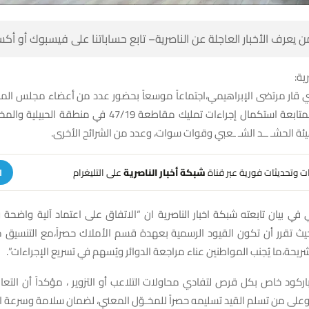
 كن أول من يعرف الأخبار العاجلة عن الناصرية– تابع حساباتنا على ف
شبك
 قار مرتضى الإبراهيمي،اجتماعاً موسعاً بحضور عدد من أعضاء مجلس ا
راءات تمليك مقاطعة 47/19 في منطقة الحبيلية والمخصصة لمنتسبي
وزارة الدفاع، وهيئة الحشـ ــد الشـ ـعبي وقوات سوات، وعدد من 
على التليغرام
شبكة أخبار الناصرية
تلقَّ تنبيهات وتحديثات فوري
ة
ي في بيان تابعته شبكة اخبار الناصرية ان “الاتفاق على اعتماد آلية واضح
،حيث تقرر أن تكون القيود الرسمية بعهدة قسم الأملاك حصراً،مع التنسيق
معتمد عن كل شريحة،ما يُجنب المواطنين عناء مراجعة الدوائر ويُسهم في تس
 باركود خاص بكل قرص لتفادي محاولات التلاعب أو التزوير ، مؤكداً أن ال
لين فقط،وعلى من تسلم القيد تسليمه حصراً للمخـوّل المعني، لضمان سلامة 