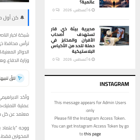
عالمية؟
6 أغسطس، 2026
0
🔔 كن أول من
مديرية بيئة ذي قار
شبكة اخبار الناصر
تستهدف أصحاب
الأفران والمخابز في
ترأس محافظ ذي 
حملة للحد من الأكياس
البلاستيكية
وزارة الدفاع، و
6 أغسطس، 2026
0
تلقَّ تنبي
INSTAGRAM
وأكد الابراهيمي
This message appears for Admin Users
عملية التمليك،
only:
معتمد عن كل شري
Please fill the Instagram Access Token.
You can get Instagram Access Token by go
ووجه “باعتماد 
to
this page
المخولين فقط،وع