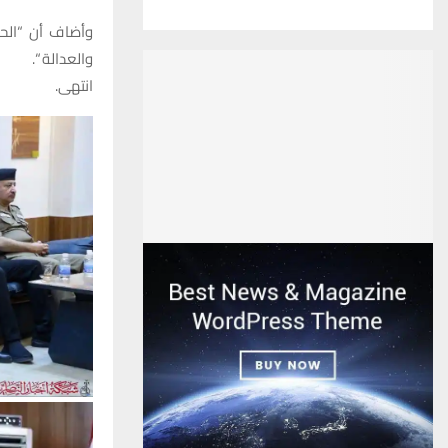
وأضاف أن “الحك
والعدالة “.
انتهى.