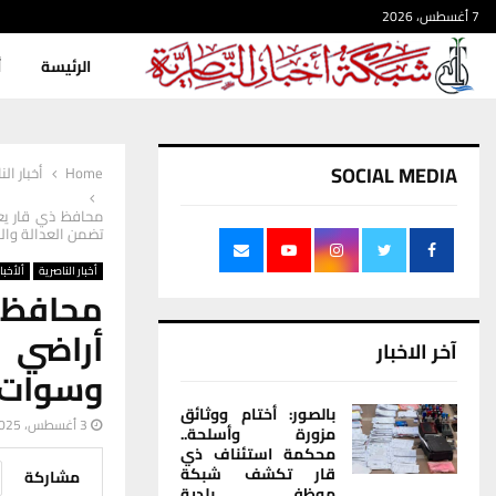
7 أغسطس، 2026
الرئيسة
أ
SOCIAL MEDIA
Home
أخبار الن
محافظ ذي قار يعل
تضمن العدالة والن
أخبار الناصرية
ألأخبار
محافظ ذ
أراضي 
آخر الاخبار
وسوات و
بالصور: أختام ووثائق
3 أغسطس، 2025
مزورة وأسلحة..
محكمة استئناف ذي
قار تكشف شبكة
مشاركة
موظفي بلدية