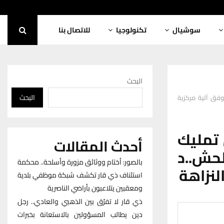
سوشيال
تكنولوجيا
للاتصال بنا
البحث
البحث
وفق آلية مركزية
 تمليك
أحدث المقالات
حش..د
بالصور: أختام ووثائق مزورة وأسلحة.. محكمة
لنزاهة
استئناف ذي قار تكشف شبكة موظفي بلدية
ومعقبين يتلاعبون بأراضي الناصرية
ذي قار لا تفرّق بين الذهبي والعادي.. رجل
دين يطالب المسؤولين بالاستعانة بخبرات