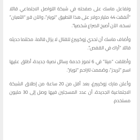
وتفاعل ماسك على صفحته في شبكة التواصل الاجتماعي قائلا
“أنفقت 44 مليار دولار على هذا التطبيق “تويتر”، والآن قرر “الثعبان”
نسخه. الآن أصبح الصراع شخصيا”.
وأضاف ماسك أن تحدي زوكربيرغ للقتال لا يزال قائما، مختتما حديثه
قائلا “أراك في القفص”.
وأطلقت “ميتا” في 6 تموز خدمة رسائل نصية جديدة، أطلق عليها
اسم “ثريدز”، وصُممت لتزاحم “تويتر”.
وأعلن مارك زوكربيرغ، بعد أقل من 20 ساعة من إطلاق الشبكة
الاجتماعية الجديدة، أن عدد المسجلين فيها وصل إلى 30 مليون
مستخدم.