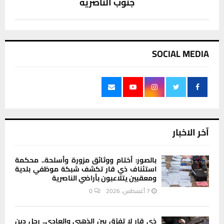
جنوب الناصرية
SOCIAL MEDIA
آخر الاخبار
بالصور: أختام ووثائق مزورة وأسلحة.. محكمة
استئناف ذي قار تكشف شبكة موظفي بلدية
ومعقبين يتلاعبون بأراضي الناصرية
7 أغسطس، 2026
0
ذي قار لا تفرّق بين الذهبي والعادي.. رجل دين