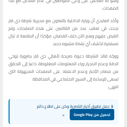
وهو ما انعكس على وعي المواطنين في عدم التفاعل مع تلك
الصفحات.
وأكد العابدي أن وزارة الداخلية بالتعاون مع مديرية شرطة ذي قار
نجحت في تعقب عدد من القائمين على هذه الصفحات، وتم
القبض عليهم وهم الآن خلف القضبان، مؤكدًا أن المتابعة لا تزال
مستمرة لكشف أي نشاط مشبوه جديد.
ووجّه قائد الشرطة دعوة صريحة لأهالي ذي قار بضرورة توخي
الدقة وعدم الانجرار وراء المعلومات المغلوطة، داعيا إلى التحقق
من مصادر الأخبار وعدم الاعتماد على الصفحات المجهولة التي
تسعى للإساءة إلى النسيج الاجتماعي في المحافظة.
انتهى.
📱 حمل تطبيق أخبار الناصرية وكن على اطلاع دائم
×
تحميل من Google Play