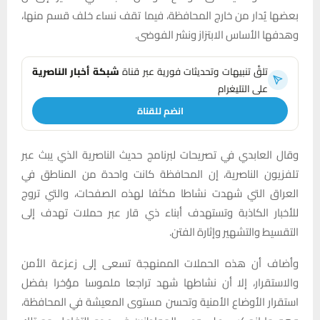
بعضها يُدار من خارج المحافظة، فيما تقف نساء خلف قسم منها،
وهدفها الأساس الابتزاز ونشر الفوضى.
تلقَّ تنبيهات وتحديثات فورية عبر قناة
شبكة أخبار الناصرية
على التليغرام
انضم للقناة
وقال العابدي في تصريحات لبرنامج حديث الناصرية الذي يبث عبر
تلفزيون الناصرية، إن المحافظة كانت واحدة من المناطق في
العراق التي شهدت نشاطا مكثفا لهذه الصفحات، والتي تروج
للأخبار الكاذبة وتستهدف أبناء ذي قار عبر حملات تهدف إلى
التقسيط والتشهير وإثارة الفتن.
وأضاف أن هذه الحملات الممنهجة تسعى إلى زعزعة الأمن
والاستقرار، إلا أن نشاطها شهد تراجعا ملموسا مؤخرا بفضل
استقرار الأوضاع الأمنية وتحسن مستوى المعيشة في المحافظة،