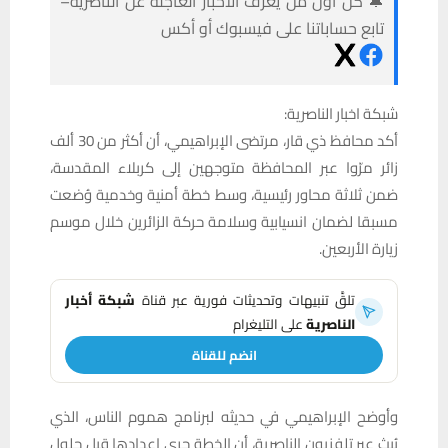
🔔 كن أول من يعرف الأخبار العاجلة عن الناصرية–
تابع حساباتنا على فيسبوك أو أكس
شبكة اخبار الناصرية:
أكد محافظ ذي قار، مرتضى الإبراهيمي، أن أكثر من 30 ألف
زائر مرّوا عبر المحافظة متوجهين إلى كربلاء المقدسة،
ضمن ثلاثة محاور رئيسية، وسط خطة أمنية وخدمية وُضعت
مسبقا لضمان انسيابية وسلامة حركة الزائرين خلال موسم
زيارة الأربعين.
تلقَّ تنبيهات وتحديثات فورية عبر قناة
شبكة أخبار
الناصرية
على التليغرام
انضم للقناة
وأوضح الإبراهيمي في حديثه لبرنامج هموم الناس، الذي
يُبث عبر تلفزيون الناصرية، أن الخطة جرى إعدادها قبل حلول