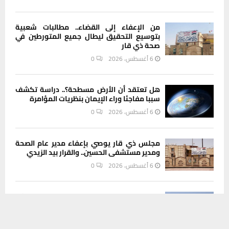
من الإعفاء إلى القضاء.. مطالبات شعبية
بتوسيع التحقيق ليطال جميع المتورطين في
صحة ذي قار
6 أغسطس، 2026
0
هل تعتقد أن الأرض مسطحة؟.. دراسة تكشف
سببا مفاجئا وراء الإيمان بنظريات المؤامرة
6 أغسطس، 2026
0
مجلس ذي قار يوصي بإعفاء مدير عام الصحة
ومدير مستشفى الحسين.. والقرار بيد الزيدي
6 أغسطس، 2026
0
تسمم حاد وطبيب مقيم ومحاليل فقط.. هكذا
يستخدم هذا الموقع ملفات تعريف الارتباط لتحسين تجربتك. سنفترض أنك
مات يوسف في مستشفى الشطرة بعد ساعات
من الانتظار
موافق على هذا، ولكن يمكنك إلغاء الاشتراك إذا كنت ترغب في ذلك.
6 أغسطس، 2026
0