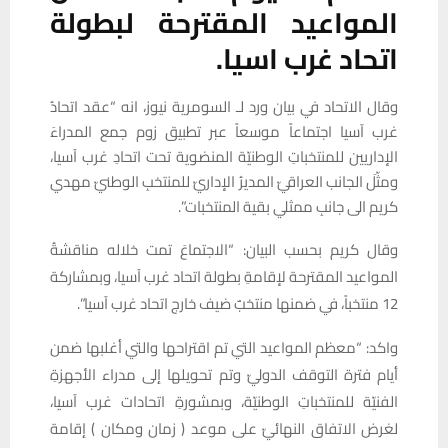
المواعيد المقترحة لبطولة
اتحاد غرب اسيا.
وقال الاتحاد في بيان ورد لـ السومرية نيوز، انه “عقد اتحادُ
غرب آسيا اجتماعاً موسعاً عبر تطبيق زوم جمع المدراءَ
الإداريين للمنتخباتِ الوطنيّة المنضوية تحت اتحادِ غرب آسيا،
ومثّلَ الجانب العراقيّ المديرُ الإداريّ للمنتخبِ الوطنيّ مهدي
كريم الى جانبِ ممثلي بقية المنتخبات”.
وقال كريم بحسب البيان: “الاجتماعَ تمت خلاله مناقشةُ
المواعيد المقترحة لإقامةِ بطولة اتحاد غرب آسيا، وبمشاركة
12 منتخباً، في ضمنها منتخبٌ ضيف خارج اتحاد غرب آسيا”.
واكد: “معظم المواعيد التي تم اقتراحها والتي أغلبها ضمن
أيام فترة التوقف الدوليّ وتم تحويلها إلى مدراء الأجهزةِ
الفنيّة للمنتخباتِ الوطنيّة، وبمشورةِ اتحادات غرب آسيا،
لغرض الاتفاق النهائيّ على موعد ( زمان ومكان ) إقامة