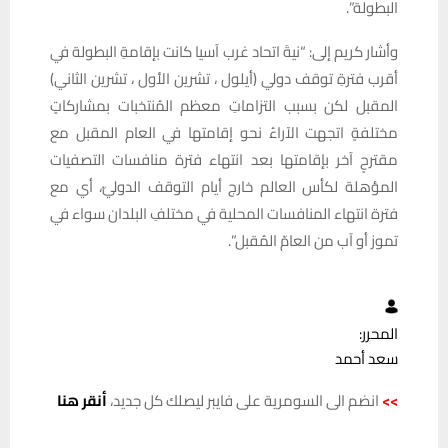
البطولة”.
وأشار كريم إلى: “نيةَ اتحاد غرب آسيا كانت بإقامةِ البطولة في
أقرب فترةِ توقف دولي (أيلول ، تشرين الأول ، تشرين الثاني)
المقبل لكن بسبب التزاماتِ معظم المُنتخبات بمشاركاتٍ
مختلفةٍ اتجهت الآراءُ نحو إقامتها في العام المقبل مع
مقترحٍ آخر بإقامتها بعد انتهاء فترة منافسات التصفيات
المؤهلة لكأس العالم خارج أيام التوقف الدوليّ، أي مع
فترة انتهاء المنافسات المحلية في مختلفِ البلدان سواء في
تموز أو آب من العامّ المُقبل”.
المحرر:
سعد أحمد
>>
انضم الى السومرية على فايبر ليصلك كل جديد،
أنقر هنا